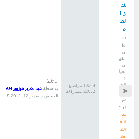
تد
ى ا
لعا
م
:::
عل
ى
مقه
ى ا
لحيا
ة
الاخلاق
الم
10369 مواضيع
بواسطة
عبدالعزيز مرزوق704
22052 مشاركات
شر
الخميس ديسمبر 12, 2013 12:25 pm
فو
ن:
ع
بد
الله
الع
جلا