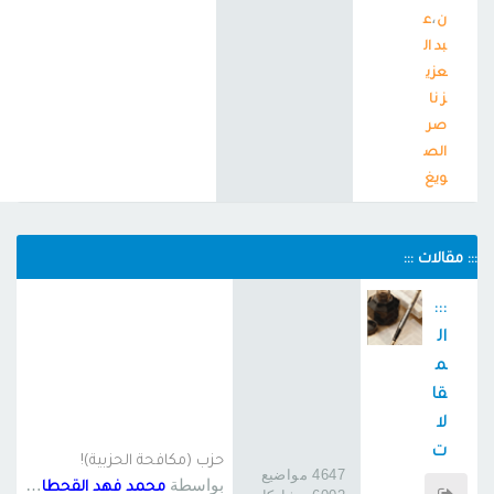
،
ن
ع
بد ال
عزي
ز نا
صر
الص
ويغ
::: مقالات :::
:::
ال
م
قا
لا
ت
حزب (مكافحة الحزبية)!
4647 مواضيع
:::
بواسطة
محمد فهد القحطاني 6