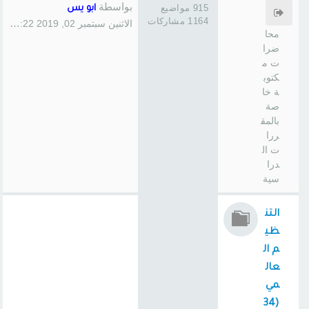
سا
بواسطة
915 مواضيع
ابو يس
س
1164 مشاركات
الاثنين سبتمبر 02, 2019 1:22 pm
محا
ضرا
ت م
كتوب
ة خا
صة
بالمق
ررا
ت ال
درا
سية
التن
ظي
م ال
عال
مي
(34