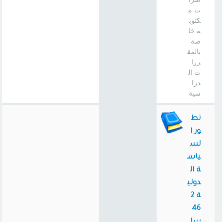
ت م
كتوب
ة خا
صة
بالمق
ررا
ت ال
درا
سية
تط
ور ا
لس
ياس
ة ال
دولي
ة 2
46