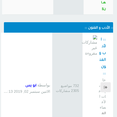
هــا
ن||
::: الأدب و الفنون :::
::: ا
لأد
ب و
الفن
ون
:::
خا
بواسطة
ص ب
732 مواضيع
ابو يس
2305 مشاركات
إبداع
الاثنين سبتمبر 02, 2019 1:13 pm
ات ا
لأع
ضاء
الم