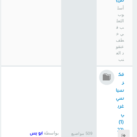
س)
أسل
وب
الثعل
ب ف
ي خ
طف
عنقو
د الع
نب
فك
ر
سيا
سي
غرب
ي
(1)
(22
بواسطة
509 مواضيع
ابو يس