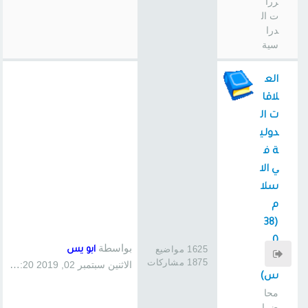
ررا
ت ال
درا
سية
الع
لاقا
ت ال
دولي
ة ف
ي الا
سلا
م
(38
0
بواسطة
1625 مواضيع
ابو يس
سا
1875 مشاركات
الاثنين سبتمبر 02, 2019 1:20 pm
س)
محا
ضرا