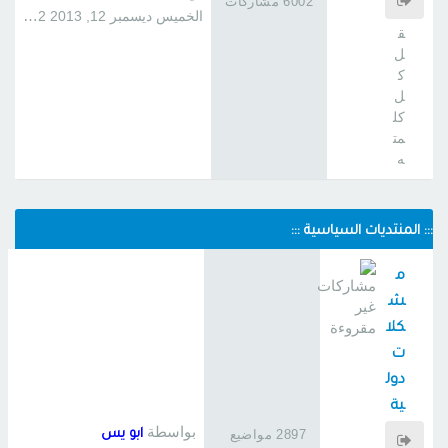
6002 مشاركات
فلي
الخميس ديسمبر 12, 2013 1:22 am
ق
ل
ك
ل
كل
مت
ه
::: المنتديات السياسية :::
م
ش
كلا
ت
دول
ية
خا
بواسطة
2897 مواضيع
ابو يس