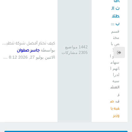
اما
ت ال
طلا
ب :::
قسم
مخت
ك
يف تختار أفضل شركة تنظيف منا…
ص با
1442 مواضيع
بواسطة
لطلا
جاسر صفوان
2305 مشاركات
ب و ا
الاثنين يوليو 27, 2026 8:12 am
سهام
اتهم ا
لدرا
سية
المش
ر
ف:
ص
فيه با
وزير