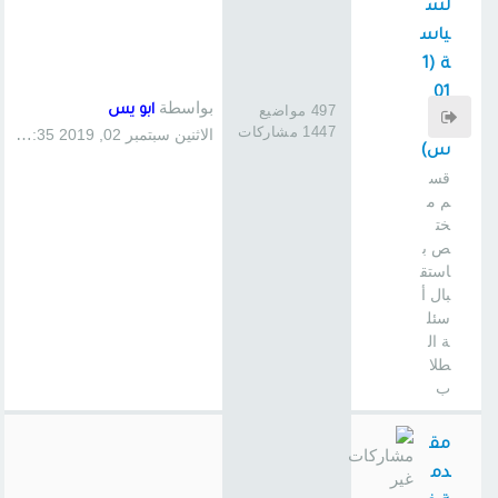
لس
ياس
ة (1
01
بواسطة
497 مواضيع
ابو يس
سا
1447 مشاركات
الاثنين سبتمبر 02, 2019 1:35 pm
س)
قس
م م
خت
ص ب
استق
بال أ
سئل
ة ال
طلا
ب
مق
دم