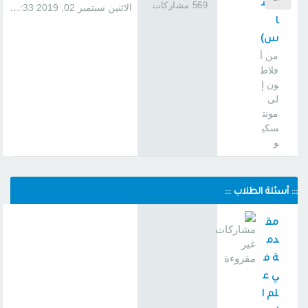
5س
569 مشاركات
الاثنين سبتمبر 02, 2019 1:33 pm
ا
س)
من أ
فلاط
ون إ
لى
مونت
سكي
و
::: أسئلة الطلاب :::
مق
دم
ة ف
ي ع
لم ا