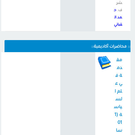
شر
ف:
ح
مد ال
قباني
::: محاضرات أكاديمية:::
مق
دم
ة ف
ي ع
لم ا
لس
ياس
ة (1
01
سا