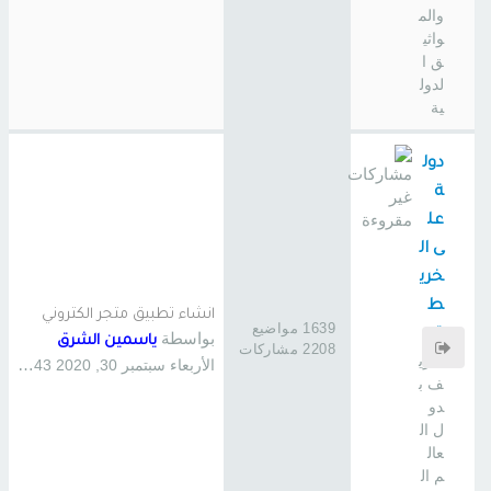
والم
واثي
ق ا
لدول
ية
دول
ة
عل
ى ال
خري
ط
انشاء تطبيق متجر الكتروني
1639 مواضيع
ة
بواسطة
ياسمين الشرق
2208 مشاركات
تعري
الأربعاء سبتمبر 30, 2020 11:43 pm
ف ب
دو
ل ال
عال
م ال