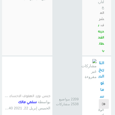
لتاري
خ
الم
شر
ف:
ب
دريه
القح
طان
ي
التا
ريخ
الدب
لو
ما
ج
بس بورد الهفوف الاحساء , ترك…
س
2209 مواضيع
بواسطة
سلمي مالك
ي
2538 مشاركات
الخميس إبريل 22, 2021 4:40 am
الوق