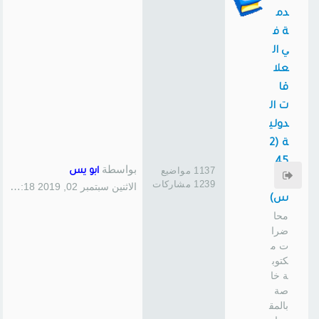
دم
ة ف
ي ال
علا
قا
ت ال
دولي
ة (2
45
بواسطة
1137 مواضيع
ابو يس
سا
1239 مشاركات
الاثنين سبتمبر 02, 2019 1:18 pm
س)
محا
ضرا
ت م
كتوب
ة خا
صة
بالمق