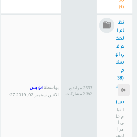
ران
(4)
نظ
ام ا
لحك
م ف
ي الإ
سلا
م
(38
1 س
بواسطة
2637 مواضيع
ابو يس
2952 مشاركات
ا
الاثنين سبتمبر 02, 2019 1:27 pm
س)
القيا
م عل
ى أ
مر ا
لمجت