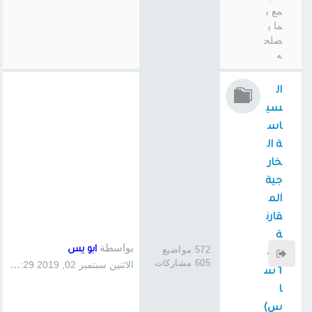
مع ب
ما ي
صلح
ه
ال
سي
اس
ة ال
خار
جية
الم
قارن
ة
بواسطة
572 مواضيع
ابو يس
(41
605 مشاركات
الاثنين سبتمبر 02, 2019 1:29 pm
1 س
ا
س)