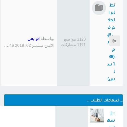
نظ
ام ا
لحك
م ف
ي الإ
بواسطة
1123 مواضيع
ابو يس
سلا
1191 مشاركات
الاثنين سبتمبر 02, 2019 1:46 pm
م
(38
1 س
ا
س)
::: اسهامات الطلاب :::
:::إ
سه