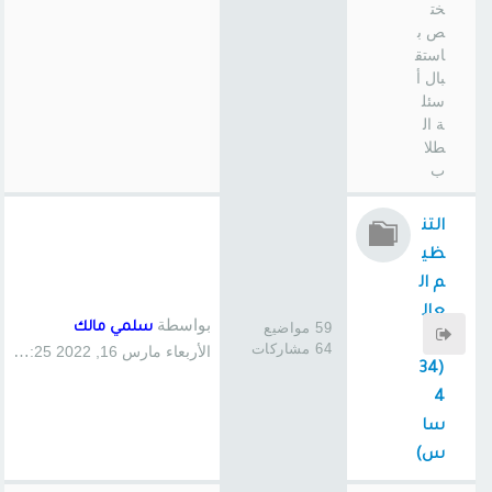
خت
ص ب
استق
بال أ
سئل
ة ال
طلا
ب
التن
ظي
م ال
عال
بواسطة
59 مواضيع
سلمي مالك
مي
64 مشاركات
الأربعاء مارس 16, 2022 3:25 pm
(34
4
سا
س)