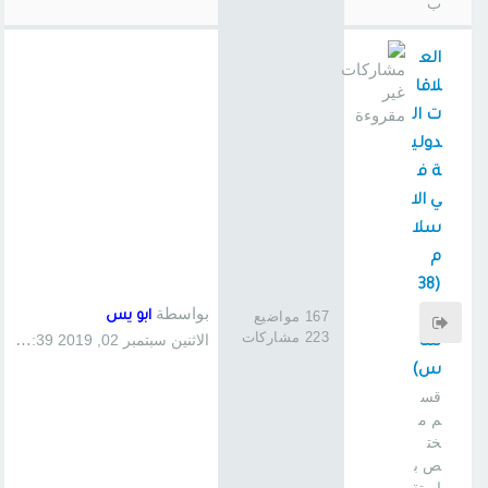
ب
الع
لاقا
ت ال
دولي
ة ف
ي الا
سلا
م
(38
بواسطة
0
167 مواضيع
ابو يس
223 مشاركات
الاثنين سبتمبر 02, 2019 1:39 pm
سا
س)
قس
م م
خت
ص ب