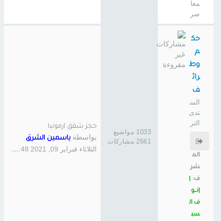
معا
صر
حك
م
وط
رائ
ف
المن
تدى
التر
حجز شقق ارمونيا
1033 مواضيع
فيه
بواسطة
ياسمين الشرق
2661 مشاركات
ي
الثلاثاء فبراير 09, 2021 12:48 pm
الم
شر
ف:
|
|نــو
ف ال
سب