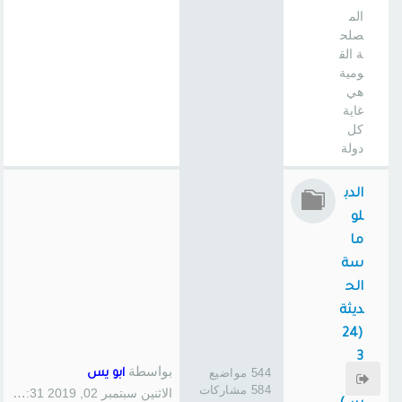
الم
صلح
ة الق
ومية
هي
غاية
كل
دولة
الدب
لو
ما
سة
الح
ديثة
(24
3
بواسطة
544 مواضيع
ابو يس
سا
584 مشاركات
الاثنين سبتمبر 02, 2019 1:31 pm