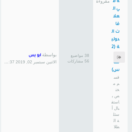
ة ف
ي ال
علا
قا
ت ال
دولي
ة (2
بواسطة
45
38 مواضيع
ابو يس
56 مشاركات
الاثنين سبتمبر 02, 2019 1:37 pm
سا
س)
قس
م م
خت
ص ب
استق
بال أ
سئل
ة ال
طلا