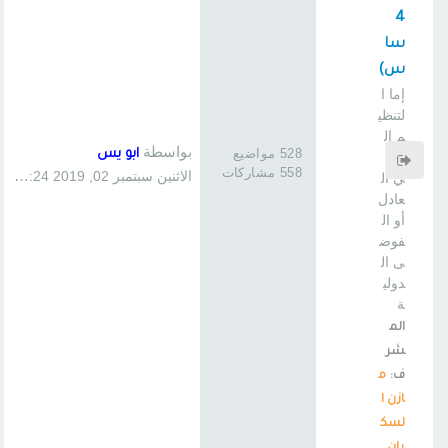
4
سا
س)
إما ا
لتنظي
م ال
بواسطة
528 مواضيع
ابو يس
دول
558 مشاركات
الاثنين سبتمبر 02, 2019 1:24 pm
ي ال
عادل
أو ال
فوض
ى ال
دولي
ة
الم
شر
ف:
م
ازن ا
لسك