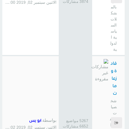
ص
3874 مشاركات
الاثنين سبتمبر 02, 2019 1:00 pm
بالم
شك
لات
الس
ياس
ية ا
لدول
ية
قاد
ة و
زعا
ما
ت
شخ
صيا
ت
صنع
بواسطة
5267 مواضيع
ابو يس
ت ا
6652 مشاركات
الاثنين سبتمبر 02, 2019 1:02 pm