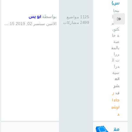
س)
محا
بواسطة
ضرا
1125 مواضيع
ابو يس
2499 مشاركات
ت م
الاثنين سبتمبر 02, 2019 1:15 pm
كتوب
ة خا
صة
بالمق
ررا
ت ال
درا
سية
الم
شر
ف:
ر
جاء ا
لرشي
د
مق