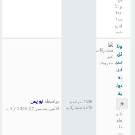
ائع
و الأ
حدا
ث ا
لتاري
خية
وثا
ئق
سي
اس
ية
دول
ية
بواسطة
خا
1396 مواضيع
ابو يس
1549 مشاركات
ص
الاثنين سبتمبر 02, 2019 1:07 pm
بالم
عاه
دا
ت