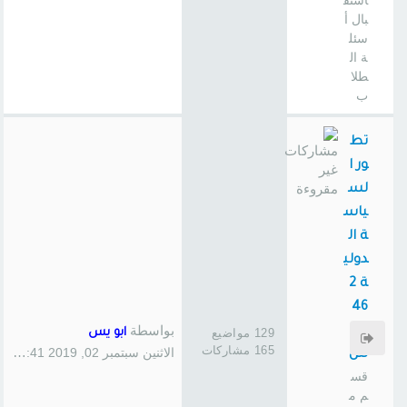
استق
بال أ
سئل
ة ال
طلا
ب
تط
ور ا
لس
ياس
ة ال
دولي
ة 2
46
بواسطة
سا
129 مواضيع
ابو يس
165 مشاركات
الاثنين سبتمبر 02, 2019 1:41 pm
س
قس
م م