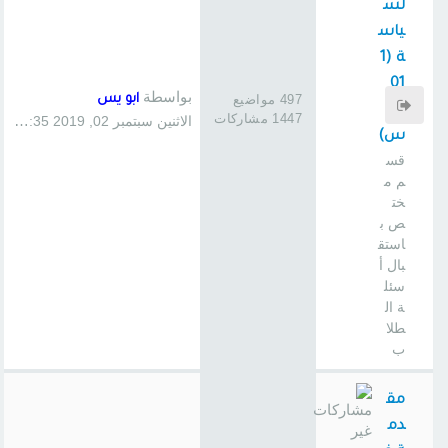
لس
ياس
ة (1
01
بواسطة
497 مواضيع
ابو يس
سا
1447 مشاركات
الاثنين سبتمبر 02, 2019 1:35 pm
س)
قس
م م
خت
ص ب
استق
بال أ
سئل
ة ال
طلا
ب
مق
دم