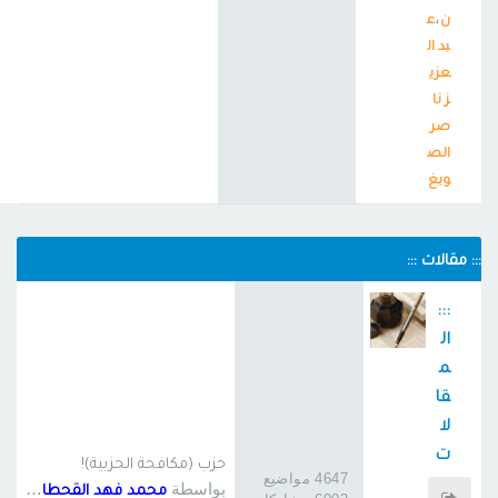
،
ن
ع
بد ال
عزي
ز نا
صر
الص
ويغ
::: مقالات :::
:::
ال
م
قا
لا
ت
حزب (مكافحة الحزبية)!
4647 مواضيع
:::
بواسطة
محمد فهد القحطاني 6