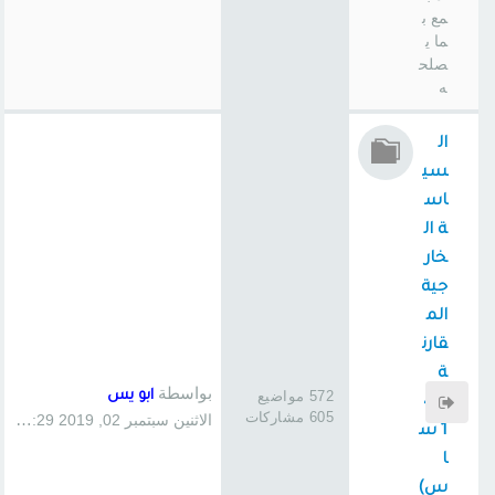
مع ب
ما ي
صلح
ه
ال
سي
اس
ة ال
خار
جية
الم
قارن
ة
بواسطة
572 مواضيع
ابو يس
(41
605 مشاركات
الاثنين سبتمبر 02, 2019 1:29 pm
1 س
ا
س)