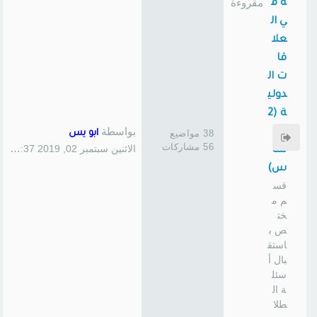
ة ف
ي ال
علا
قا
ت ال
دولي
ة (2
بواسطة
45
38 مواضيع
ابو يس
56 مشاركات
الاثنين سبتمبر 02, 2019 1:37 pm
سا
س)
قس
م م
خت
ص ب
استق
بال أ
سئل
ة ال
طلا