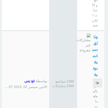
ائع
و الأ
حدا
ث ا
لتاري
خية
وثا
ئق
سي
اس
ية
دول
ية
بواسطة
خا
1396 مواضيع
ابو يس
1549 مشاركات
ص
الاثنين سبتمبر 02, 2019 1:07 pm
بالم
عاه
دا
ت