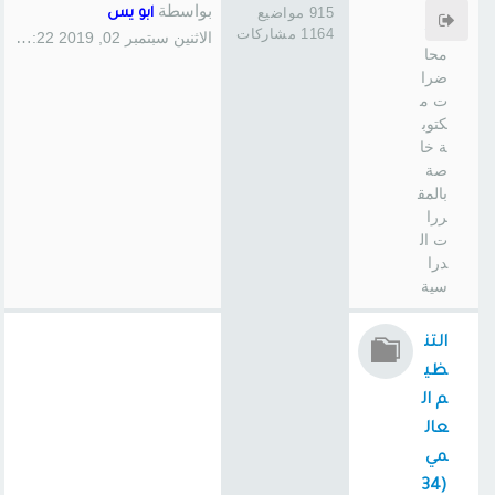
سا
بواسطة
915 مواضيع
ابو يس
س
1164 مشاركات
الاثنين سبتمبر 02, 2019 1:22 pm
محا
ضرا
ت م
كتوب
ة خا
صة
بالمق
ررا
ت ال
درا
سية
التن
ظي
م ال
عال
مي
(34