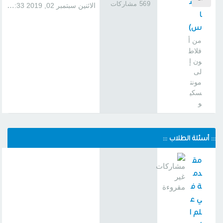
5س
569 مشاركات
الاثنين سبتمبر 02, 2019 1:33 pm
ا
س)
من أ
فلاط
ون إ
لى
مونت
سكي
و
::: أسئلة الطلاب :::
مق
دم
ة ف
ي ع
لم ا