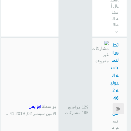
استق
بال أ
سئل
ة ال
طلا
ب
تط
ور ا
لس
ياس
ة ال
دولي
ة 2
46
بواسطة
سا
129 مواضيع
ابو يس
165 مشاركات
الاثنين سبتمبر 02, 2019 1:41 pm
س
قس
م م