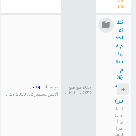
ران
(4)
نظ
ام ا
لحك
م ف
ي الإ
سلا
م
(38
1 س
بواسطة
2637 مواضيع
ابو يس
2952 مشاركات
ا
الاثنين سبتمبر 02, 2019 1:27 pm
س)
القيا
م عل
ى أ
مر ا
لمجت