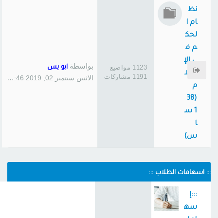
نظ
ام ا
لحك
م ف
ي الإ
بواسطة
1123 مواضيع
ابو يس
سلا
1191 مشاركات
الاثنين سبتمبر 02, 2019 1:46 pm
م
(38
1 س
ا
س)
::: اسهامات الطلاب :::
:::إ
سه