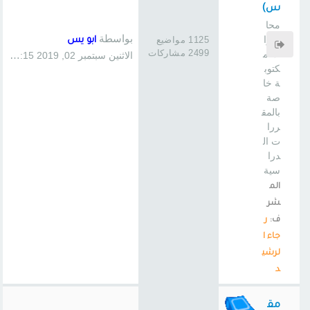
س)
محا
بواسطة
ضرا
1125 مواضيع
ابو يس
2499 مشاركات
ت م
الاثنين سبتمبر 02, 2019 1:15 pm
كتوب
ة خا
صة
بالمق
ررا
ت ال
درا
سية
الم
شر
ف:
ر
جاء ا
لرشي
د
مق