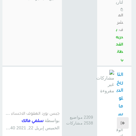
لتاري
خ
الم
شر
ف:
ب
دريه
القح
طان
ي
التا
ريخ
الدب
لو
ما
ج
بس بورد الهفوف الاحساء , ترك…
س
2209 مواضيع
بواسطة
سلمي مالك
ي
2538 مشاركات
الخميس إبريل 22, 2021 4:40 am
الوق