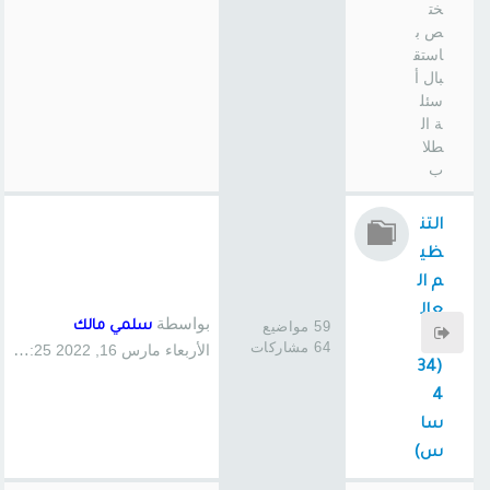
خت
ص ب
استق
بال أ
سئل
ة ال
طلا
ب
التن
ظي
م ال
عال
بواسطة
59 مواضيع
سلمي مالك
مي
64 مشاركات
الأربعاء مارس 16, 2022 3:25 pm
(34
4
سا
س)