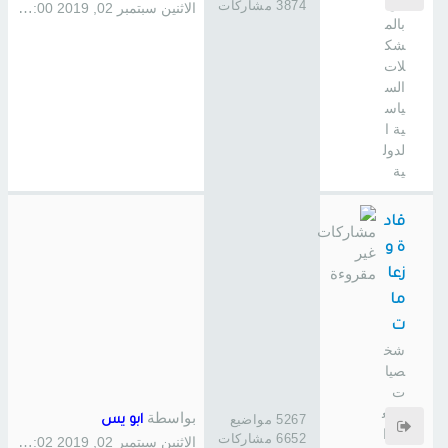
ص
3874 مشاركات
الاثنين سبتمبر 02, 2019 1:00 pm
بالم
شك
لات
الس
ياس
ية ا
لدول
ية
قاد
ة و
زعا
ما
ت
شخ
صيا
ت
صنع
بواسطة
5267 مواضيع
ابو يس
ت ا
6652 مشاركات
الاثنين سبتمبر 02, 2019 1:02 pm