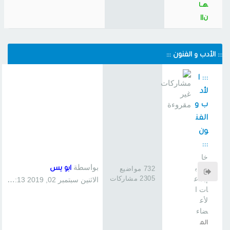
هــا
ن||
::: الأدب و الفنون :::
::: ا
لأد
ب و
الفن
ون
:::
خا
بواسطة
ص ب
732 مواضيع
ابو يس
2305 مشاركات
إبداع
الاثنين سبتمبر 02, 2019 1:13 pm
ات ا
لأع
ضاء
الم