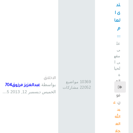
تد
ى ا
لعا
م
:::
عل
ى
مقه
ى ا
لحيا
ة
الاخلاق
الم
10369 مواضيع
بواسطة
عبدالعزيز مرزوق704
22052 مشاركات
شر
الخميس ديسمبر 12, 2013 12:25 pm
فو
ن:
ع
بد
الله
الع
جلا