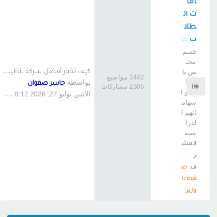
اما
ت ال
طلا
ب :::
قسم
مخت
ك
يف تختار أفضل شركة تنظيف منا…
ص با
1442 مواضيع
بواسطة
لطلا
جاسر صفوان
2305 مشاركات
ب و ا
الاثنين يوليو 27, 2026 8:12 am
سهام
اتهم ا
لدرا
سية
المش
ر
ف:
ص
فيه با
وزير