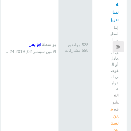
4
سا
س)
إما ا
لتنظي
م ال
بواسطة
528 مواضيع
ابو يس
دول
558 مشاركات
الاثنين سبتمبر 02, 2019 1:24 pm
ي ال
عادل
أو ال
فوض
ى ال
دولي
ة
الم
شر
ف:
م
ازن ا
لسك