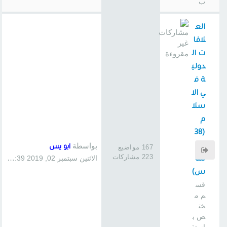
ب
الع
لاقا
ت ال
دولي
ة ف
ي الا
سلا
م
(38
بواسطة
0
167 مواضيع
ابو يس
223 مشاركات
الاثنين سبتمبر 02, 2019 1:39 pm
سا
س)
قس
م م
خت
ص ب