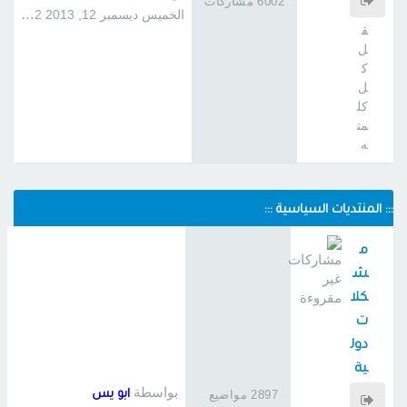
6002 مشاركات
فلي
الخميس ديسمبر 12, 2013 1:22 am
ق
ل
ك
ل
كل
مت
ه
::: المنتديات السياسية :::
م
ش
كلا
ت
دول
ية
خا
بواسطة
2897 مواضيع
ابو يس