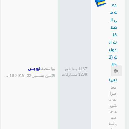
دم
ة ف
ي ال
علا
قا
ت ال
دولي
ة (2
45
بواسطة
1137 مواضيع
ابو يس
سا
1239 مشاركات
الاثنين سبتمبر 02, 2019 1:18 pm
س)
محا
ضرا
ت م
كتوب
ة خا
صة
بالمق