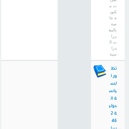
ت م
كتوب
ة خا
صة
بالمق
ررا
ت ال
درا
سية
تط
ور ا
لس
ياس
ة ال
دولي
ة 2
46