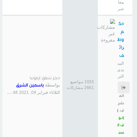
معا
صر
حك
م
وط
رائ
ف
المن
تدى
التر
حجز شقق ارمونيا
1033 مواضيع
فيه
بواسطة
ياسمين الشرق
2661 مشاركات
ي
الثلاثاء فبراير 09, 2021 12:48 pm
الم
شر
ف:
|
|نــو
ف ال
سب