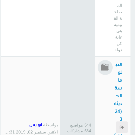
الم
صلح
ة الق
ومية
هي
غاية
كل
دولة
الدب
لو
ما
سة
الح
ديثة
(24
3
بواسطة
544 مواضيع
ابو يس
سا
584 مشاركات
الاثنين سبتمبر 02, 2019 1:31 pm