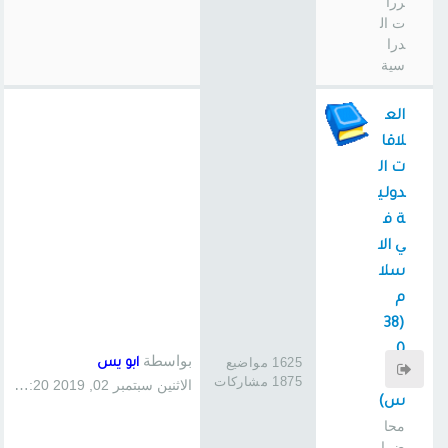
ررا
ت ال
درا
سية
الع
لاقا
ت ال
دولي
ة ف
ي الا
سلا
م
(38
0
بواسطة
1625 مواضيع
ابو يس
سا
1875 مشاركات
الاثنين سبتمبر 02, 2019 1:20 pm
س)
محا
ضرا