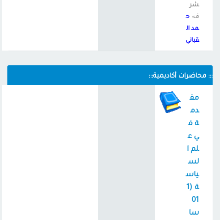
شر
ف:
ح
مد ال
قباني
::: محاضرات أكاديمية:::
مق
دم
ة ف
ي ع
لم ا
لس
ياس
ة (1
01
سا