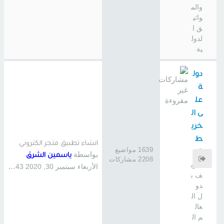
والم
واثي
ق ا
لدول
ية
دول
ة
عل
ى ال
خري
ط
انشاء تطبيق متجر الكتروني
1639 مواضيع
ة
بواسطة
ياسمين الشرق
2208 مشاركات
تعري
الأربعاء سبتمبر 30, 2020 11:43 pm
ف ب
دو
ل ال
عال
م ال