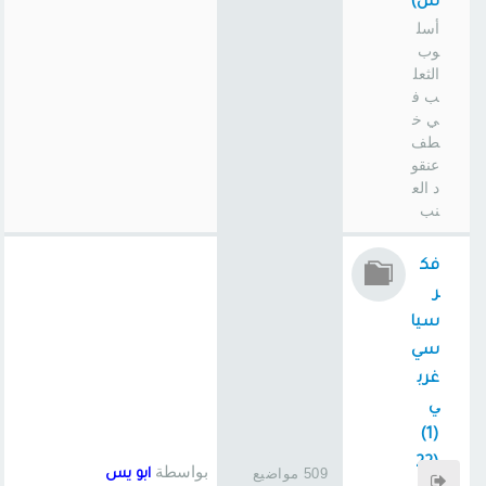
س)
أسل
وب
الثعل
ب ف
ي خ
طف
عنقو
د الع
نب
فك
ر
سيا
سي
غرب
ي
(1)
(22
بواسطة
509 مواضيع
ابو يس