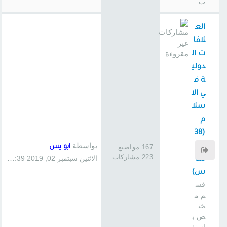
ب
الع
لاقا
ت ال
دولي
ة ف
ي الا
سلا
م
(38
بواسطة
0
167 مواضيع
ابو يس
223 مشاركات
الاثنين سبتمبر 02, 2019 1:39 pm
سا
س)
قس
م م
خت
ص ب