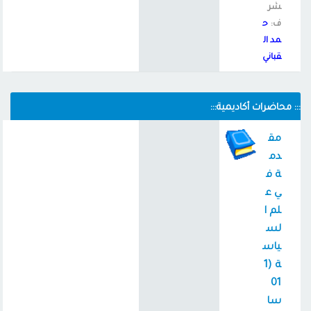
شر
ف:
ح
مد ال
قباني
::: محاضرات أكاديمية:::
مق
دم
ة ف
ي ع
لم ا
لس
ياس
ة (1
01
سا