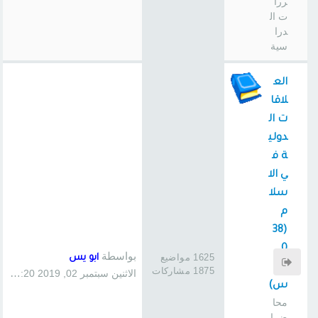
ررا
ت ال
درا
سية
الع
لاقا
ت ال
دولي
ة ف
ي الا
سلا
م
(38
0
بواسطة
1625 مواضيع
ابو يس
سا
1875 مشاركات
الاثنين سبتمبر 02, 2019 1:20 pm
س)
محا
ضرا