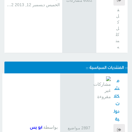
6002 مشاركات
فلي
الخميس ديسمبر 12, 2013 1:22 am
ق
ل
ك
ل
كل
مت
ه
::: المنتديات السياسية :::
م
ش
كلا
ت
دول
ية
خا
بواسطة
2897 مواضيع
ابو يس