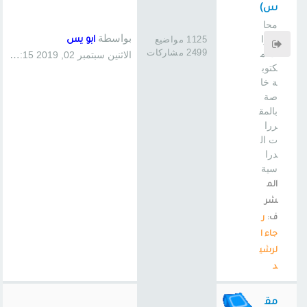
س)
محا
بواسطة
ضرا
1125 مواضيع
ابو يس
2499 مشاركات
ت م
الاثنين سبتمبر 02, 2019 1:15 pm
كتوب
ة خا
صة
بالمق
ررا
ت ال
درا
سية
الم
شر
ف:
ر
جاء ا
لرشي
د
مق