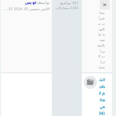
سا
بواسطة
915 مواضيع
ابو يس
س
1164 مشاركات
الاثنين سبتمبر 02, 2019 1:22 pm
محا
ضرا
ت م
كتوب
ة خا
صة
بالمق
ررا
ت ال
درا
سية
التن
ظي
م ال
عال
مي
(34