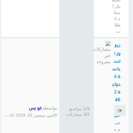
استق
بال أ
سئل
ة ال
طلا
ب
تط
ور ا
لس
ياس
ة ال
دولي
ة 2
46
بواسطة
سا
129 مواضيع
ابو يس
165 مشاركات
الاثنين سبتمبر 02, 2019 1:41 pm
س
قس
م م