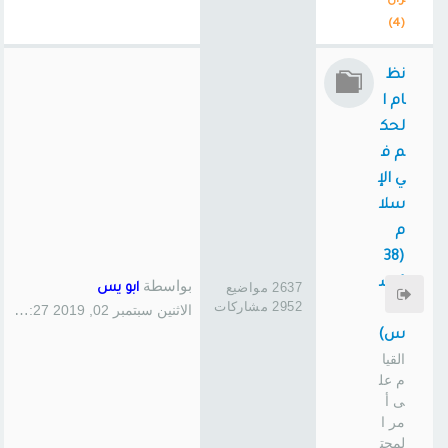
ران
(4)
نظ
ام ا
لحك
م ف
ي الإ
سلا
م
(38
1 س
بواسطة
2637 مواضيع
ابو يس
2952 مشاركات
ا
الاثنين سبتمبر 02, 2019 1:27 pm
س)
القيا
م عل
ى أ
مر ا
لمجت