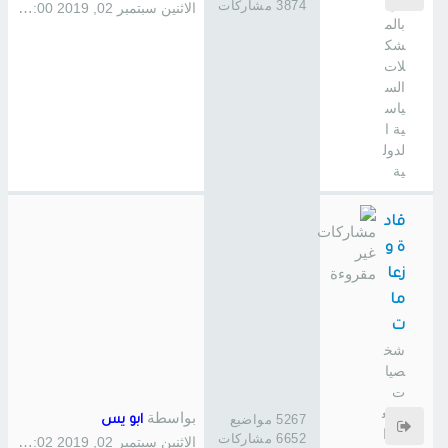
ص
3874 مشاركات
الاثنين سبتمبر 02, 2019 1:00 pm
بالم
شك
لات
الس
ياس
ية ا
لدول
ية
قاد
ة و
زعا
ما
ت
شخ
صيا
ت
صنع
بواسطة
5267 مواضيع
ابو يس
ت ا
6652 مشاركات
الاثنين سبتمبر 02, 2019 1:02 pm