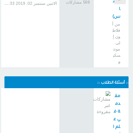
5س
569 مشاركات
الاثنين سبتمبر 02, 2019 1:33 pm
ا
س)
من أ
فلاط
ون إ
لى
مونت
سكي
و
::: أسئلة الطلاب :::
مق
دم
ة ف
ي ع
لم ا