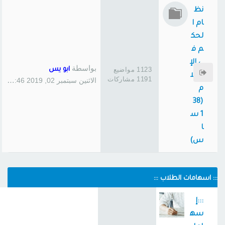
نظ
ام ا
لحك
م ف
ي الإ
بواسطة
1123 مواضيع
ابو يس
سلا
1191 مشاركات
الاثنين سبتمبر 02, 2019 1:46 pm
م
(38
1 س
ا
س)
::: اسهامات الطلاب :::
:::إ
سه