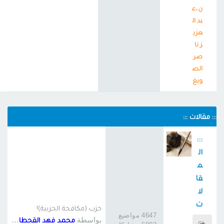
،
ن
ع
بد ال
عزي
ز نا
صر
الص
ويغ
::: مقالات :::
:::
ال
م
قا
لا
ت
حزب (مكافحة الحزبية)!
4647 مواضيع
:::
بواسطة
محمد فهد القحطاني 6