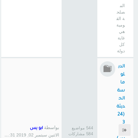
الم
صلح
ة الق
ومية
هي
غاية
كل
دولة
الدب
لو
ما
سة
الح
ديثة
(24
3
بواسطة
544 مواضيع
ابو يس
سا
584 مشاركات
الاثنين سبتمبر 02, 2019 1:31 pm