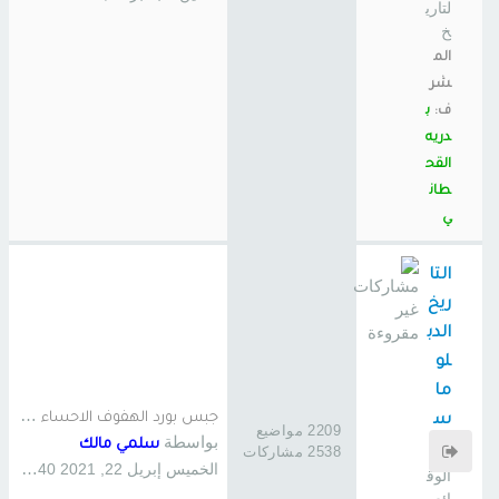
لتاري
خ
الم
شر
ف:
ب
دريه
القح
طان
ي
التا
ريخ
الدب
لو
ما
ج
بس بورد الهفوف الاحساء , ترك…
س
2209 مواضيع
بواسطة
سلمي مالك
ي
2538 مشاركات
الخميس إبريل 22, 2021 4:40 am
الوق