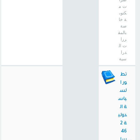
ت م
كتوب
ة خا
صة
بالمق
ررا
ت ال
درا
سية
تط
ور ا
لس
ياس
ة ال
دولي
ة 2
46