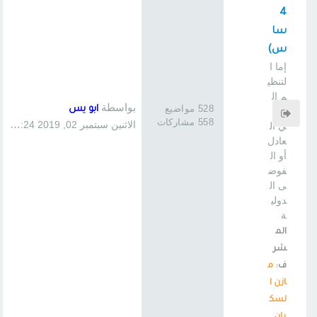
4
سا
س)
إما ا
لتنظي
م ال
بواسطة
528 مواضيع
ابو يس
دول
558 مشاركات
الاثنين سبتمبر 02, 2019 1:24 pm
ي ال
عادل
أو ال
فوض
ى ال
دولي
ة
الم
شر
ف:
م
ازن ا
لسك