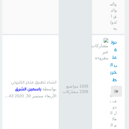
والم
واثي
ق ا
لدول
ية
دول
ة
عل
ى ال
خري
ط
انشاء تطبيق متجر الكتروني
1639 مواضيع
ة
بواسطة
ياسمين الشرق
2208 مشاركات
تعري
الأربعاء سبتمبر 30, 2020 11:43 pm
ف ب
دو
ل ال
عال
م ال