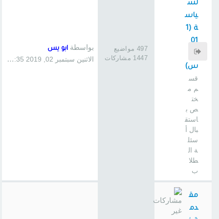
لس
ياس
ة (1
01
بواسطة
497 مواضيع
ابو يس
سا
1447 مشاركات
الاثنين سبتمبر 02, 2019 1:35 pm
س)
قس
م م
خت
ص ب
استق
بال أ
سئل
ة ال
طلا
ب
مق
دم