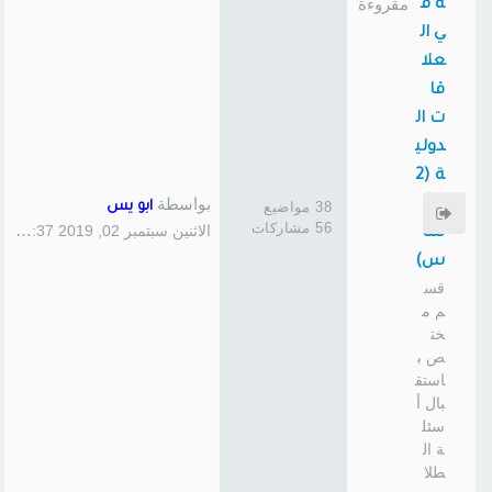
ة ف
ي ال
علا
قا
ت ال
دولي
ة (2
بواسطة
45
38 مواضيع
ابو يس
56 مشاركات
الاثنين سبتمبر 02, 2019 1:37 pm
سا
س)
قس
م م
خت
ص ب
استق
بال أ
سئل
ة ال
طلا