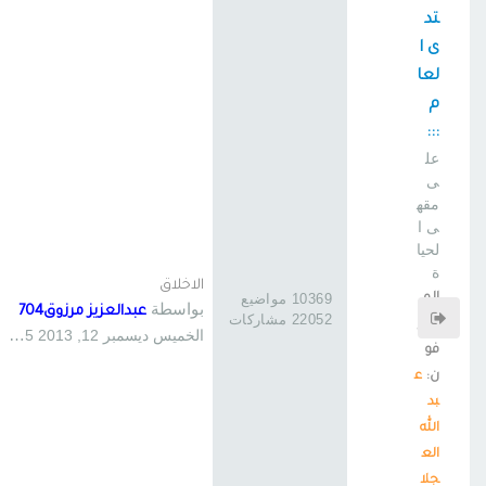
تد
ى ا
لعا
م
:::
عل
ى
مقه
ى ا
لحيا
ة
الاخلاق
الم
10369 مواضيع
بواسطة
عبدالعزيز مرزوق704
22052 مشاركات
شر
الخميس ديسمبر 12, 2013 12:25 pm
فو
ن:
ع
بد
الله
الع
جلا