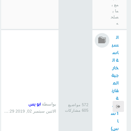
مع ب
ما ي
صلح
ه
ال
سي
اس
ة ال
خار
جية
الم
قارن
ة
بواسطة
572 مواضيع
ابو يس
(41
605 مشاركات
الاثنين سبتمبر 02, 2019 1:29 pm
1 س
ا
س)