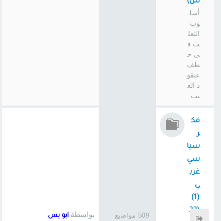
س)
أسل
وب
الثعل
ب ف
ي خ
طف
عنقو
د الع
نب
فك
ر
سيا
سي
غرب
ي
(1)
(22
بواسطة
509 مواضيع
ابو يس