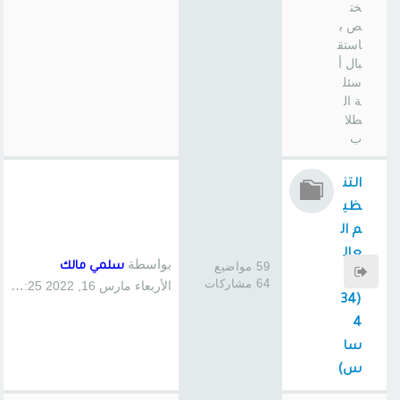
خت
ص ب
استق
بال أ
سئل
ة ال
طلا
ب
التن
ظي
م ال
عال
بواسطة
59 مواضيع
سلمي مالك
مي
64 مشاركات
الأربعاء مارس 16, 2022 3:25 pm
(34
4
سا
س)