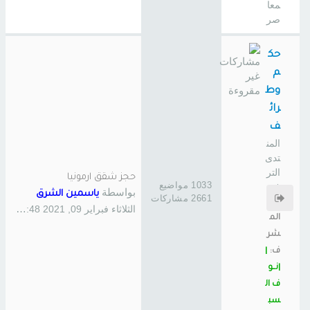
معا
صر
حك
م
وط
رائ
ف
المن
تدى
التر
حجز شقق ارمونيا
1033 مواضيع
فيه
بواسطة
ياسمين الشرق
2661 مشاركات
ي
الثلاثاء فبراير 09, 2021 12:48 pm
الم
شر
ف:
|
|نــو
ف ال
سب