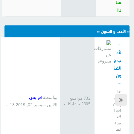
هــا
ن||
::: الأدب و الفنون :::
::: ا
لأد
ب و
الفن
ون
:::
خا
بواسطة
ص ب
732 مواضيع
ابو يس
2305 مشاركات
إبداع
الاثنين سبتمبر 02, 2019 1:13 pm
ات ا
لأع
ضاء
الم