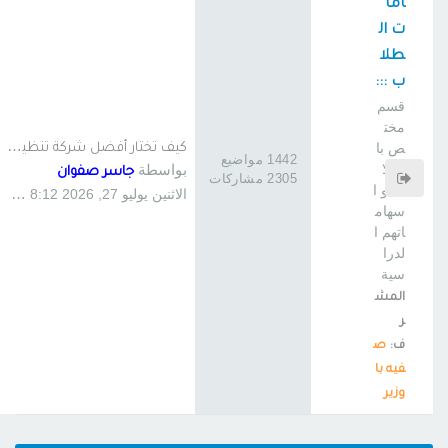
اما
ت ال
طلا
ب :::
قسم
مخت
ك
يف تختار أفضل شركة تنظيف منا…
ص با
1442 مواضيع
بواسطة
لطلا
جاسر صفوان
2305 مشاركات
ب و ا
الاثنين يوليو 27, 2026 8:12 am
سهام
اتهم ا
لدرا
سية
المش
ر
ف:
ص
فيه با
وزير