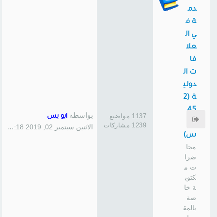
دم
ة ف
ي ال
علا
قا
ت ال
دولي
ة (2
45
بواسطة
1137 مواضيع
ابو يس
سا
1239 مشاركات
الاثنين سبتمبر 02, 2019 1:18 pm
س)
محا
ضرا
ت م
كتوب
ة خا
صة
بالمق