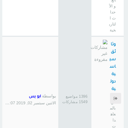
ائع
و الأ
حدا
ث ا
لتاري
خية
وثا
ئق
سي
اس
ية
دول
ية
بواسطة
خا
1396 مواضيع
ابو يس
1549 مشاركات
ص
الاثنين سبتمبر 02, 2019 1:07 pm
بالم
عاه
دا
ت