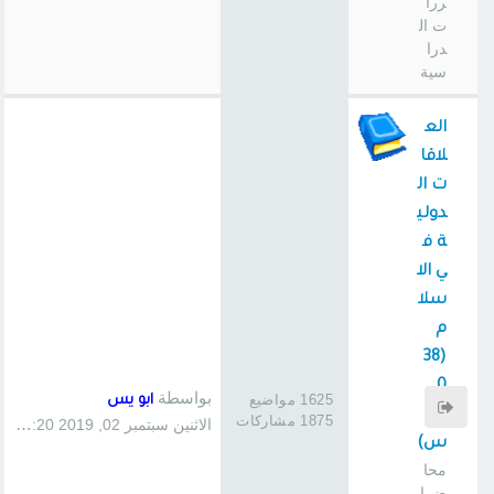
ررا
ت ال
درا
سية
الع
لاقا
ت ال
دولي
ة ف
ي الا
سلا
م
(38
0
بواسطة
1625 مواضيع
ابو يس
سا
1875 مشاركات
الاثنين سبتمبر 02, 2019 1:20 pm
س)
محا
ضرا