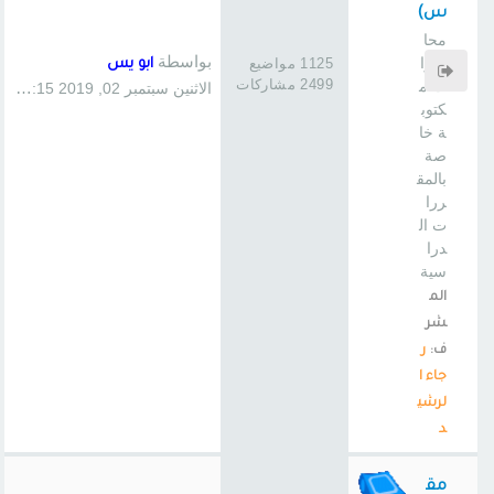
س)
محا
بواسطة
ضرا
1125 مواضيع
ابو يس
2499 مشاركات
ت م
الاثنين سبتمبر 02, 2019 1:15 pm
كتوب
ة خا
صة
بالمق
ررا
ت ال
درا
سية
الم
شر
ف:
ر
جاء ا
لرشي
د
مق