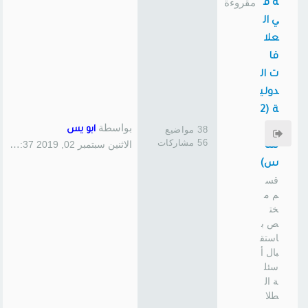
ة ف
ي ال
علا
قا
ت ال
دولي
ة (2
بواسطة
45
38 مواضيع
ابو يس
56 مشاركات
الاثنين سبتمبر 02, 2019 1:37 pm
سا
س)
قس
م م
خت
ص ب
استق
بال أ
سئل
ة ال
طلا