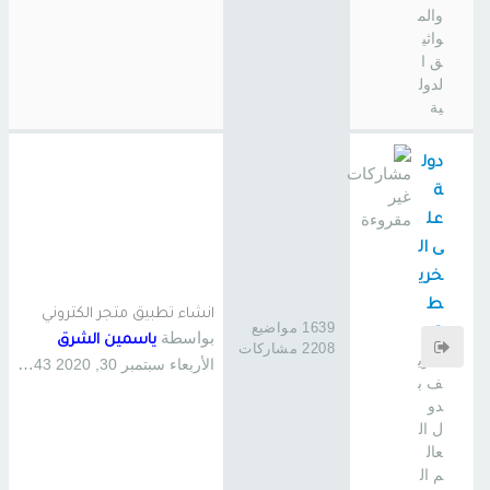
والم
واثي
ق ا
لدول
ية
دول
ة
عل
ى ال
خري
ط
انشاء تطبيق متجر الكتروني
1639 مواضيع
ة
بواسطة
ياسمين الشرق
2208 مشاركات
تعري
الأربعاء سبتمبر 30, 2020 11:43 pm
ف ب
دو
ل ال
عال
م ال