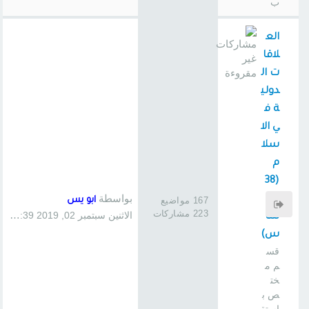
ب
الع
لاقا
ت ال
دولي
ة ف
ي الا
سلا
م
(38
بواسطة
0
167 مواضيع
ابو يس
223 مشاركات
الاثنين سبتمبر 02, 2019 1:39 pm
سا
س)
قس
م م
خت
ص ب