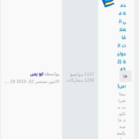
دم
ة ف
ي ال
علا
قا
ت ال
دولي
ة (2
45
بواسطة
1137 مواضيع
ابو يس
سا
1239 مشاركات
الاثنين سبتمبر 02, 2019 1:18 pm
س)
محا
ضرا
ت م
كتوب
ة خا
صة
بالمق