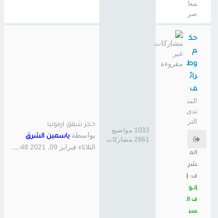
معا
صر
حك
م
وط
رائ
ف
المن
تدى
التر
حجز شقق ارمونيا
1033 مواضيع
فيه
بواسطة
ياسمين الشرق
2661 مشاركات
ي
الثلاثاء فبراير 09, 2021 12:48 pm
الم
شر
ف:
|
|نــو
ف ال
سب