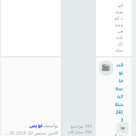
الم
صلح
ة الق
ومية
هي
غاية
كل
دولة
الدب
لو
ما
سة
الح
ديثة
(24
3
بواسطة
544 مواضيع
ابو يس
سا
584 مشاركات
الاثنين سبتمبر 02, 2019 1:31 pm