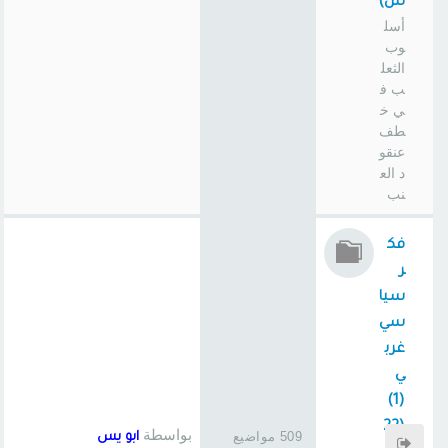
س)
أسل
وب
الثعل
ب ف
ي خ
طف
عنقو
د الع
نب
فك
ر
سيا
سي
غرب
ي
(1)
(22
بواسطة
509 مواضيع
ابو يس