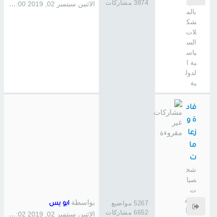
ص
3874 مشاركات
الاثنين سبتمبر 02, 2019 1:00 pm
بالم
شك
لات
الس
ياس
ية ا
لدول
ية
قاد
ة و
زعا
ما
ت
شخ
صيا
ت
صنع
بواسطة
5267 مواضيع
ابو يس
ت ا
6652 مشاركات
الاثنين سبتمبر 02, 2019 1:02 pm