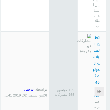
استق
بال أ
سئل
ة ال
طلا
ب
تط
ور ا
لس
ياس
ة ال
دولي
ة 2
46
بواسطة
سا
129 مواضيع
ابو يس
165 مشاركات
الاثنين سبتمبر 02, 2019 1:41 pm
س
قس
م م