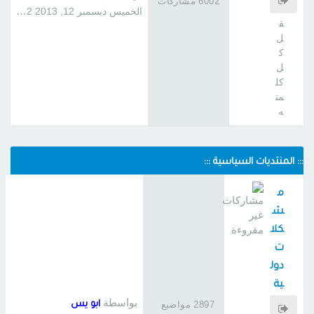
6002 مشاركات
فلي
الخميس ديسمبر 12, 2013 1:22 am
ق
ل
ك
ل
كل
مت
ه
::: المنتديات السياسية :::
م
ش
كلا
ت
دول
ية
خا
بواسطة
2897 مواضيع
ابو يس