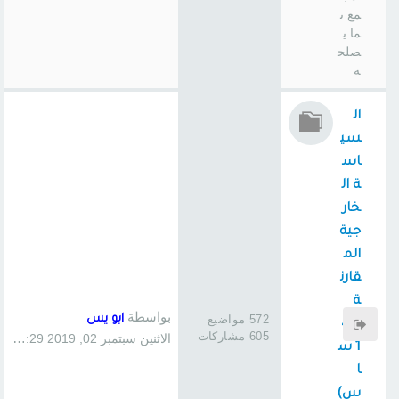
مع ب
ما ي
صلح
ه
ال
سي
اس
ة ال
خار
جية
الم
قارن
ة
بواسطة
572 مواضيع
ابو يس
(41
605 مشاركات
الاثنين سبتمبر 02, 2019 1:29 pm
1 س
ا
س)