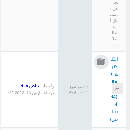
خت
ص ب
استق
بال أ
سئل
ة ال
طلا
ب
التن
ظي
م ال
عال
بواسطة
59 مواضيع
سلمي مالك
مي
64 مشاركات
الأربعاء مارس 16, 2022 3:25 pm
(34
4
سا
س)