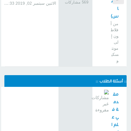
5س
569 مشاركات
الاثنين سبتمبر 02, 2019 1:33 pm
ا
س)
من أ
فلاط
ون إ
لى
مونت
سكي
و
::: أسئلة الطلاب :::
مق
دم
ة ف
ي ع
لم ا