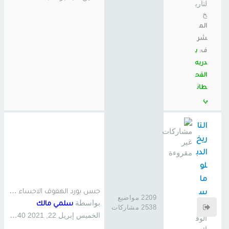
لتاري
خ
الم
شر
ف:
ب
دريه
القح
طان
ي
التا
ريخ
الدب
لو
ما
ج
بس بورد الهفوف الاحساء , ترك…
س
2209 مواضيع
بواسطة
سلمي مالك
ي
2538 مشاركات
الخميس إبريل 22, 2021 4:40 am
الوق