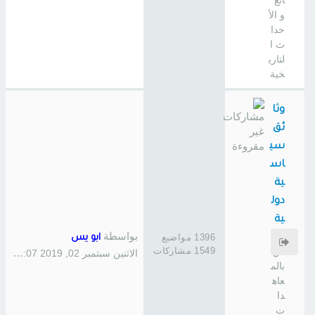
ائع
و الأ
حدا
ث ا
لتاري
خية
وثا
ئق
سي
اس
ية
دول
ية
بواسطة
خا
1396 مواضيع
ابو يس
1549 مشاركات
ص
الاثنين سبتمبر 02, 2019 1:07 pm
بالم
عاه
دا
ت