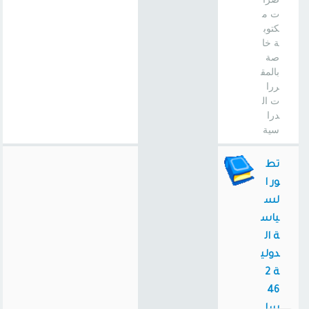
ت م
كتوب
ة خا
صة
بالمق
ررا
ت ال
درا
سية
تط
ور ا
لس
ياس
ة ال
دولي
ة 2
46