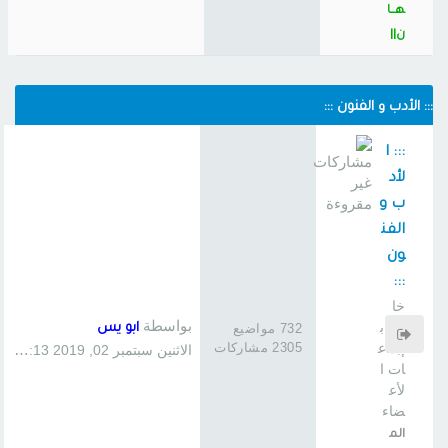
هــا
ن||
::: الأدب و الفنون :::
::: ا
لأد
ب و
الفن
ون
:::
خا
بواسطة
ص ب
732 مواضيع
ابو يس
2305 مشاركات
إبداع
الاثنين سبتمبر 02, 2019 1:13 pm
ات ا
لأع
ضاء
الم