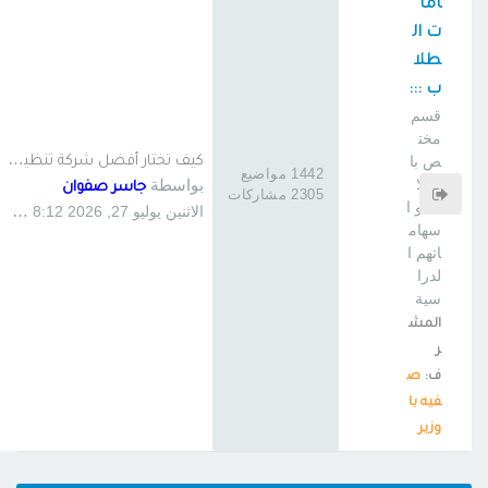
اما
ت ال
طلا
ب :::
قسم
مخت
ك
يف تختار أفضل شركة تنظيف منا…
ص با
1442 مواضيع
بواسطة
لطلا
جاسر صفوان
2305 مشاركات
ب و ا
الاثنين يوليو 27, 2026 8:12 am
سهام
اتهم ا
لدرا
سية
المش
ر
ف:
ص
فيه با
وزير