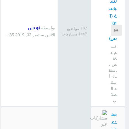
لس
ياس
ة (1
01
بواسطة
497 مواضيع
ابو يس
سا
1447 مشاركات
الاثنين سبتمبر 02, 2019 1:35 pm
س)
قس
م م
خت
ص ب
استق
بال أ
سئل
ة ال
طلا
ب
مق
دم