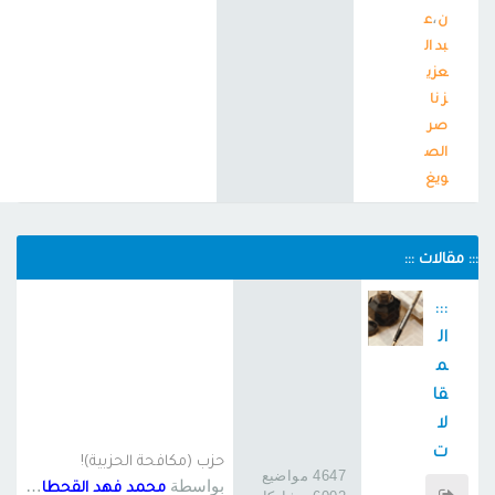
،
ن
ع
بد ال
عزي
ز نا
صر
الص
ويغ
::: مقالات :::
:::
ال
م
قا
لا
ت
حزب (مكافحة الحزبية)!
4647 مواضيع
:::
بواسطة
محمد فهد القحطاني 6