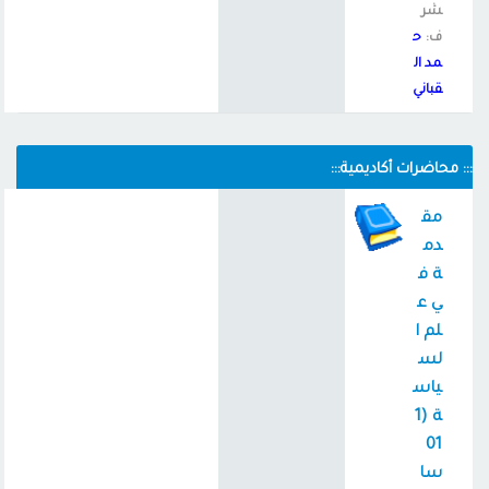
شر
ف:
ح
مد ال
قباني
::: محاضرات أكاديمية:::
مق
دم
ة ف
ي ع
لم ا
لس
ياس
ة (1
01
سا