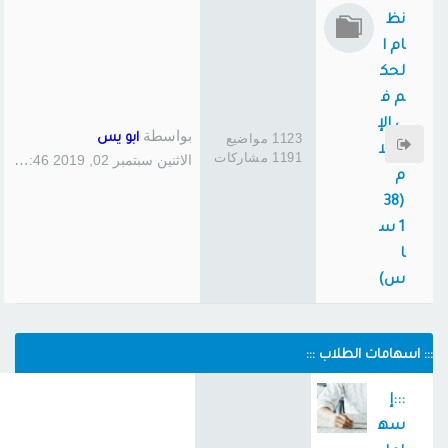
نظ
ام ا
لحك
م ف
ي الإ
بواسطة
1123 مواضيع
ابو يس
سلا
1191 مشاركات
الاثنين سبتمبر 02, 2019 1:46 pm
م
(38
1 س
ا
س)
::: اسهامات الطلاب :::
:::إ
سه