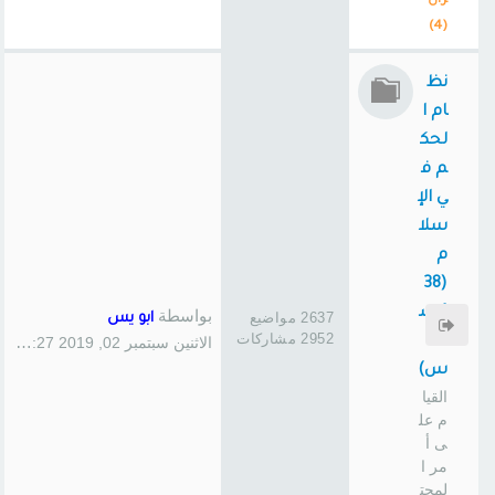
ران
(4)
نظ
ام ا
لحك
م ف
ي الإ
سلا
م
(38
1 س
بواسطة
2637 مواضيع
ابو يس
2952 مشاركات
ا
الاثنين سبتمبر 02, 2019 1:27 pm
س)
القيا
م عل
ى أ
مر ا
لمجت