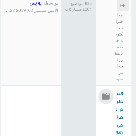
سا
بواسطة
915 مواضيع
ابو يس
س
1164 مشاركات
الاثنين سبتمبر 02, 2019 1:22 pm
محا
ضرا
ت م
كتوب
ة خا
صة
بالمق
ررا
ت ال
درا
سية
التن
ظي
م ال
عال
مي
(34