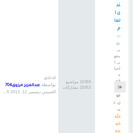
تد
ى ا
لعا
م
:::
عل
ى
مقه
ى ا
لحيا
ة
الاخلاق
الم
10369 مواضيع
بواسطة
عبدالعزيز مرزوق704
22052 مشاركات
شر
الخميس ديسمبر 12, 2013 12:25 pm
فو
ن:
ع
بد
الله
الع
جلا