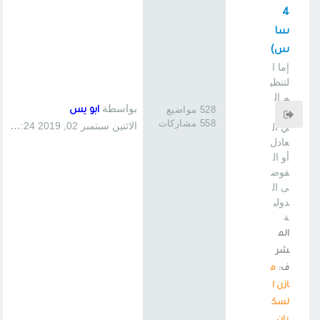
4
سا
س)
إما ا
لتنظي
م ال
بواسطة
528 مواضيع
ابو يس
دول
558 مشاركات
الاثنين سبتمبر 02, 2019 1:24 pm
ي ال
عادل
أو ال
فوض
ى ال
دولي
ة
الم
شر
ف:
م
ازن ا
لسك