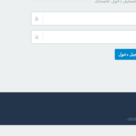
تسجيل دخول لحسابك
يل دخول
-