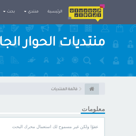
×
الرئيسية
منتدى
بحث
منتديات الحوار الج
قائمة المنتديات
معلومات
عفوًا ولكن غير مسموح لك استعمال محرك البحث