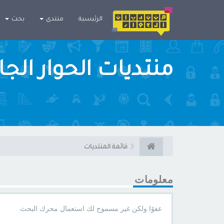
×
الرئيسية
منتدى
بحث
منتديات الحوار الج
قائمة المنتديات
معلومات
عفوًا ولكن غير مسموح لك استعمال محرك البحث