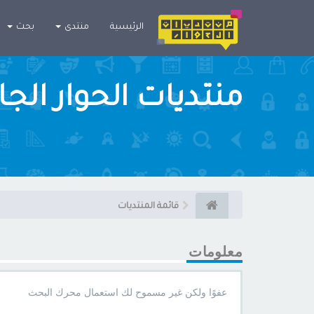
×
الرئيسية
منتدى
بحث
منتديات الحوار الج
قائمة المنتديات
معلومات
عفوًا ولكن غير مسموح لك استعمال محرك البحث