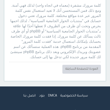
كلمة مرورك مشفرة (معماه في اتجاه واحد) لذلك فهي آمنة.
ومع ذلك فمن المستحسن أنك لا تعيد استعمال نفس كلمة
المرور عبر عدة مواقع مختلفة. كلمة مرورك تعني دخول
حسابك في ”منتديات الحوار الجامعية السياسية“، لذلك احمها
بحرص وتحت أي ظرف من الظروف لا تعطها أحدًا لها علاقة
بـ”منتديات الحوار الجامعية السياسية“ أو phpBB أو أي طرف
ثالث يسألك عن كلمة مرورك. إذا فقدت كلمة مرورك الخاصة
بحسابك بإمكانك استعمال خدمة ”فقدت كلمة المرور“
المقدمة من برنامج phpBB. هذه العملية ستسألك عن اسم
عضويتك وبريدك الإلكتروني وبعد ذلك برنامج phpBB سينشئ
لك كلمة مرور جديدة لكي تدخل بها إلى حسابك.
العودة للصفحة السابقة
سياسة الخصوصية
DMCA
بنود
اتصل بنا