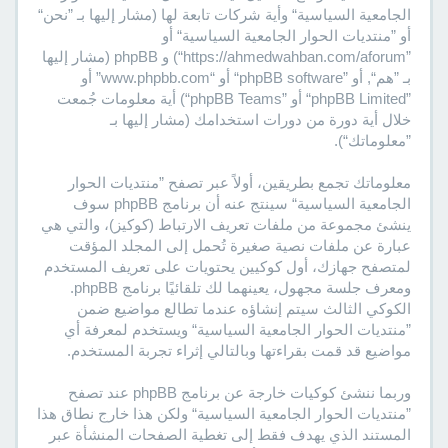
الجامعية السياسية“ وأية شركات تابعة لها (مشار إليها بـ ”نحن“
أو ”منتديات الحوار الجامعية السياسية“ أو
”https://ahmedwahban.com/aforum“) و phpBB (مشار إليها
بـ ”هم“, أو ”phpBB software“ أو “www.phpbb.com” أو
”phpBB Limited“ أو ”phpBB Teams“) أية معلومات جُمعت
خلال أية دورة من دورات استخدامك (مشار إليها بـ
”معلوماتك“).
معلوماتك تجمع بطريقين، أولاً عبر تصفح ”منتديات الحوار
الجامعية السياسية“ سينتج عنه أن برنامج phpBB سوف
ينشئ مجموعة من ملفات تعريف الارتباط (كوكيز)، والتي هي
عبارة عن ملفات نصية صغيرة تُحمل إلى المجلد المؤقت
لمتصفح جهازك، أول كوكيين يحتويات على تعريف المستخدم
ومعرف جلسة مجهول، يعينهما لك تلقائيًا برنامج phpBB.
الكوكي الثالث سيتم إنشاؤه عندما تطالع مواضيع ضمن
”منتديات الحوار الجامعية السياسية“ ويستخدم لمعرفة أي
مواضيع قد قمت بقراءتها وبالتالي إثراء تجربة المستخدم.
وربما ننشئ كوكيات خارجة عن برنامج phpBB عند تصفح
”منتديات الحوار الجامعية السياسية“ ولكن هذا خارج نطاق هذا
المستند الذي يهدف فقط إلى تغطية الصفحات المنشأة عبر