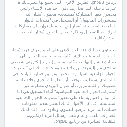
برنامج phpBB. الطريق الأخرى التي نجمع بها معلوماتك هي
عبر ما ترسله إلينا. هذا ربما يكون أحد هذه الأشياء وليس
محصورًا فيها: المشاركة كمستحدم مجهول (يشار إليه
بـمنشورات المجهول) أو التسجيل في ”منتديات الحوار
الجامعية السياسية“ (يشار إلي بـحسابك) وإرسال مشاركات
عبرك بعد التسجيل وخلال تسجيل الدخول (يشار إليه بعد
بـمشاركاتك).
سيحتوي حسابك عند الحد الأدنى على اسم معرف فريد (يشار
إليه بعد بـاسم عضويتك)، وكلمة مرور خاصة للدخول إلى
حسابك (يشار إليها بعد بـكلمة مرورك) وبريد إلكتروني شخصي
صالح (يشار إليه بعد بـبريدك). معلومات حسابك في ”منتديات
الحوار الجامعية السياسية“ محمية بقوانين حماية البيانات في
البلد الذي يستظيف موقعنا. أية معلومات أخرى بخلاف اسم
عضويتك أو كلمة مرورك أو عنوان البريدي مطلوبة عبر
”منتديات الحوار الجامعية السياسية“ أثناء التسجيل هي إما
إلزامية أو اختيارية بناء على تقدير ”منتديات الحوار الجامعية
السياسية“. في كل الأحوال لديك الخيار تحديد معلومات
حسابك التي تريد عرضها للعموم. وعلاوة على ذلك لديك
الخيار في تلقي أو عدم تلقي رسائل البريد الإلكتروني
التلقائية الصادرة من برنامج phpBB.