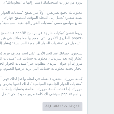
دورة من دورات استخدامك (مشار إليها بـ ”معلوماتك“).
تطالع مواضيع ضمن ”منتديات الحوار الجامعية السياسية“ و
وربما ننشئ كو
phpBB. الطريق الأخرى التي نجمع بها معلوماتك هي ع
التسجيل في ”منتديات الحوار الجامعية السياسية“ (يشار 
سيحتوي حسابك عند الحد الأدنى على اسم معرف فريد (يش
(يشار إليه بعد بـبريدك). معلومات حسابك في ”منتديات ال
مرورك أو عنوان البريدي مطلوبة عبر ”منتديات الحوار الجام
الخيار تحديد معلومات حسابك التي تريد عرضها للعموم. وعلاو
كلمة مرورك مشفرة (معماه في اتجاه واحد) لذلك فهي آم
برنامج phpBB سينشئ لك كلمة مرور جديدة لكي تدخل بها إلى حسابك.
العودة للصفحة السابقة