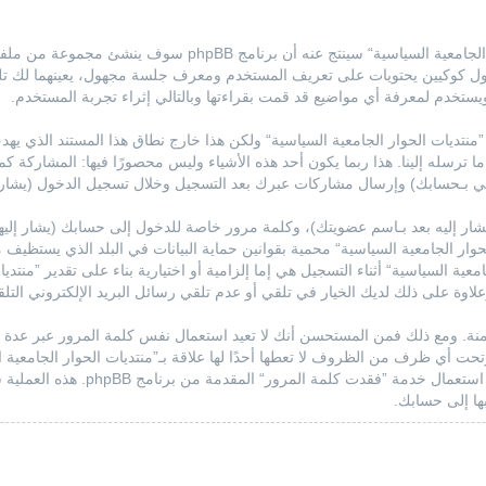
معلوماتك تجمع بطريقين، أولاً عبر تصفح ”منتديات الحوار الجامعي
يستخدم لمعرفة أي مواضيع قد قمت بقراءتها وبالتالي إثراء تجربة المستخدم.
كيات خارجة عن برنامج phpBB عند تصفح ”منتديات الحوار الجامعية السياسية“ ولكن هذا خارج نطاق هذا ا
بر ما ترسله إلينا. هذا ربما يكون أحد هذه الأشياء وليس محصورًا فيها: المشارك
إلي بـحسابك) وإرسال مشاركات عبرك بعد التسجيل وخلال تسجيل الدخول (يشار إ
ار إليه بعد بـاسم عضويتك)، وكلمة مرور خاصة للدخول إلى حسابك (يشار إليه
حوار الجامعية السياسية“ محمية بقوانين حماية البيانات في البلد الذي يستظي
عية السياسية“ أثناء التسجيل هي إما إلزامية أو اختيارية بناء على تقدير ”منتدي
ة على ذلك لديك الخيار في تلقي أو عدم تلقي رسائل البريد الإلكتروني التلقائية ا
نة. ومع ذلك فمن المستحسن أنك لا تعيد استعمال نفس كلمة المرور عبر عدة
مرورك. إذا فقدت كلمة مرورك الخاصة 