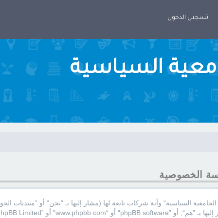
تسجيل الدخول
امعية السياسية
اسة الخصوصية
جامعية السياسية“ وأية شركات تابعة لها (مشار إليها بـ ”نحن“ أو ”منتديات الحوا