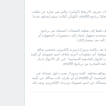
ة السياسية“ سينتج عنه أن برنامج phpBB سوف ينشئ مجموعة من ملفات تعريف الارتباط (كوكيز)، والتي هي عبارة عن ملفات
نصية صغيرة تُحمل إلى المجلد المؤقت لمتصفح جهازك، أول كوكيين يحتويات على تعريف المستخدم ومعرف جلسة مجهول، يعينهما لك تلقائيًا برنامج phpBB. الكوكي الثالث سيتم إنشاؤه عندما
لمستند الذي يهدف فقط إلى تغطية الصفحات المنشأة عبر برنامج
ة كمستحدم مجهول (يشار إليه بـمنشورات المجهول) أو
ليه بعد بـمشاركاتك).
ا بعد بـكلمة مرورك) وبريد إلكتروني شخصي صالح
ف موقعنا. أية معلومات أخرى بخلاف اسم عضويتك أو كلمة
ات الحوار الجامعية السياسية“. في كل الأحوال لديك
لصادرة من برنامج phpBB.
 مواقع مختلفة. كلمة مرورك تعني دخول حسابك في
”منتديات الحوار الجامعية السياسية“، لذلك احمها بحرص وتحت أي ظرف من الظروف لا تعطها أحدًا لها علاقة بـ”منتديات الحوار الجامعية السياسية“ أو phpBB أو أي طرف ثالث يسألك عن كلمة
بحسابك بإمكانك استعمال خدمة ”فقدت كلمة المرور“ المقدمة من برنامج phpBB. هذه العملية ستسألك عن اسم عضويتك وبريدك الإلكتروني وبعد ذلك