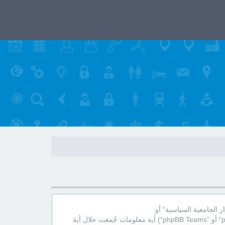
ر الجامعية السياسية“ أو
”https://ahmedwahban.com/aforum“) و phpBB (مشار إليها بـ ”هم“, أو ”phpBB software“ أو “www.phpbb.com” أو ”phpBB Limited“ أو ”phpBB Teams“) أية معلومات جُمعت خلال أية