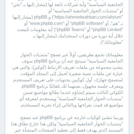
الجامعية السياسية“ وأية شركات تابعة لها (مشار إليها بـ ”نحن“
أو ”منتديات الحوار الجامعية السياسية“ أو
”https://ahmedwahban.com/aforum“) و phpBB (مشار إليها
بـ ”هم“, أو ”phpBB software“ أو “www.phpbb.com” أو
”phpBB Limited“ أو ”phpBB Teams“) أية معلومات جُمعت
خلال أية دورة من دورات استخدامك (مشار إليها بـ
”معلوماتك“).
معلوماتك تجمع بطريقين، أولاً عبر تصفح ”منتديات الحوار
الجامعية السياسية“ سينتج عنه أن برنامج phpBB سوف
ينشئ مجموعة من ملفات تعريف الارتباط (كوكيز)، والتي هي
عبارة عن ملفات نصية صغيرة تُحمل إلى المجلد المؤقت
لمتصفح جهازك، أول كوكيين يحتويات على تعريف المستخدم
ومعرف جلسة مجهول، يعينهما لك تلقائيًا برنامج phpBB.
الكوكي الثالث سيتم إنشاؤه عندما تطالع مواضيع ضمن
”منتديات الحوار الجامعية السياسية“ ويستخدم لمعرفة أي
مواضيع قد قمت بقراءتها وبالتالي إثراء تجربة المستخدم.
وربما ننشئ كوكيات خارجة عن برنامج phpBB عند تصفح
”منتديات الحوار الجامعية السياسية“ ولكن هذا خارج نطاق هذا
المستند الذي يهدف فقط إلى تغطية الصفحات المنشأة عبر