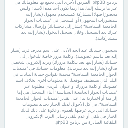
برنامج phpBB. الطريق الأخرى التي نجمع بها معلوماتك هي
عبر ما ترسله إلينا. هذا ربما يكون أحد هذه الأشياء وليس
محصورًا فيها: المشاركة كمستحدم مجهول (يشار إليه
بـمنشورات المجهول) أو التسجيل في ”منتديات الحوار
الجامعية السياسية“ (يشار إلي بـحسابك) وإرسال مشاركات
عبرك بعد التسجيل وخلال تسجيل الدخول (يشار إليه بعد
بـمشاركاتك).
سيحتوي حسابك عند الحد الأدنى على اسم معرف فريد (يشار
إليه بعد بـاسم عضويتك)، وكلمة مرور خاصة للدخول إلى
حسابك (يشار إليها بعد بـكلمة مرورك) وبريد إلكتروني شخصي
صالح (يشار إليه بعد بـبريدك). معلومات حسابك في ”منتديات
الحوار الجامعية السياسية“ محمية بقوانين حماية البيانات في
البلد الذي يستظيف موقعنا. أية معلومات أخرى بخلاف اسم
عضويتك أو كلمة مرورك أو عنوان البريدي مطلوبة عبر
”منتديات الحوار الجامعية السياسية“ أثناء التسجيل هي إما
إلزامية أو اختيارية بناء على تقدير ”منتديات الحوار الجامعية
السياسية“. في كل الأحوال لديك الخيار تحديد معلومات
حسابك التي تريد عرضها للعموم. وعلاوة على ذلك لديك
الخيار في تلقي أو عدم تلقي رسائل البريد الإلكتروني
التلقائية الصادرة من برنامج phpBB.