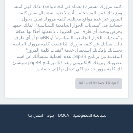
كلمة مرورك مشفرة (معماه في اتجاه واحد) لذلك فهي آمنة.
ومع ذلك فمن المستحسن أنك لا تعيد استعمال نفس كلمة
المرور عبر عدة مواقع مختلفة. كلمة مرورك تعني دخول
حسابك في ”منتديات الحوار الجامعية السياسية“، لذلك احمها
بحرص وتحت أي ظرف من الظروف لا تعطها أحدًا لها علاقة
بـ”منتديات الحوار الجامعية السياسية“ أو phpBB أو أي طرف
ثالث يسألك عن كلمة مرورك. إذا فقدت كلمة مرورك الخاصة
بحسابك بإمكانك استعمال خدمة ”فقدت كلمة المرور“
المقدمة من برنامج phpBB. هذه العملية ستسألك عن اسم
عضويتك وبريدك الإلكتروني وبعد ذلك برنامج phpBB سينشئ
لك كلمة مرور جديدة لكي تدخل بها إلى حسابك.
العودة للصفحة السابقة
سياسة الخصوصية
DMCA
بنود
اتصل بنا