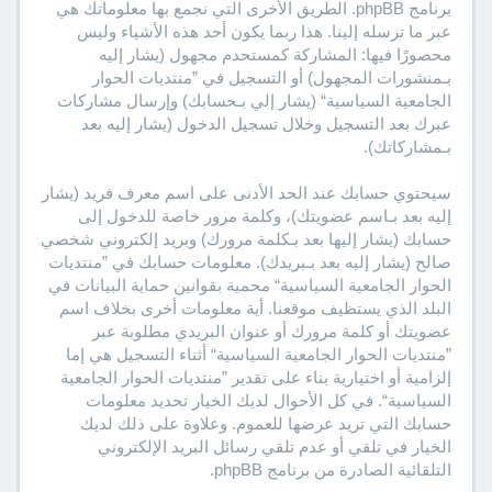
برنامج phpBB. الطريق الأخرى التي نجمع بها معلوماتك هي
عبر ما ترسله إلينا. هذا ربما يكون أحد هذه الأشياء وليس
محصورًا فيها: المشاركة كمستحدم مجهول (يشار إليه
بـمنشورات المجهول) أو التسجيل في ”منتديات الحوار
الجامعية السياسية“ (يشار إلي بـحسابك) وإرسال مشاركات
عبرك بعد التسجيل وخلال تسجيل الدخول (يشار إليه بعد
بـمشاركاتك).
سيحتوي حسابك عند الحد الأدنى على اسم معرف فريد (يشار
إليه بعد بـاسم عضويتك)، وكلمة مرور خاصة للدخول إلى
حسابك (يشار إليها بعد بـكلمة مرورك) وبريد إلكتروني شخصي
صالح (يشار إليه بعد بـبريدك). معلومات حسابك في ”منتديات
الحوار الجامعية السياسية“ محمية بقوانين حماية البيانات في
البلد الذي يستظيف موقعنا. أية معلومات أخرى بخلاف اسم
عضويتك أو كلمة مرورك أو عنوان البريدي مطلوبة عبر
”منتديات الحوار الجامعية السياسية“ أثناء التسجيل هي إما
إلزامية أو اختيارية بناء على تقدير ”منتديات الحوار الجامعية
السياسية“. في كل الأحوال لديك الخيار تحديد معلومات
حسابك التي تريد عرضها للعموم. وعلاوة على ذلك لديك
الخيار في تلقي أو عدم تلقي رسائل البريد الإلكتروني
التلقائية الصادرة من برنامج phpBB.