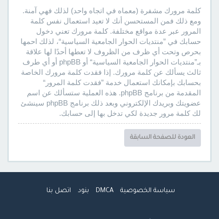
كلمة مرورك مشفرة (معماه في اتجاه واحد) لذلك فهي آمنة.
ومع ذلك فمن المستحسن أنك لا تعيد استعمال نفس كلمة
المرور عبر عدة مواقع مختلفة. كلمة مرورك تعني دخول
حسابك في ”منتديات الحوار الجامعية السياسية“، لذلك احمها
بحرص وتحت أي ظرف من الظروف لا تعطها أحدًا لها علاقة
بـ”منتديات الحوار الجامعية السياسية“ أو phpBB أو أي طرف
ثالث يسألك عن كلمة مرورك. إذا فقدت كلمة مرورك الخاصة
بحسابك بإمكانك استعمال خدمة ”فقدت كلمة المرور“
المقدمة من برنامج phpBB. هذه العملية ستسألك عن اسم
عضويتك وبريدك الإلكتروني وبعد ذلك برنامج phpBB سينشئ
لك كلمة مرور جديدة لكي تدخل بها إلى حسابك.
العودة للصفحة السابقة
سياسة الخصوصية
DMCA
بنود
اتصل بنا