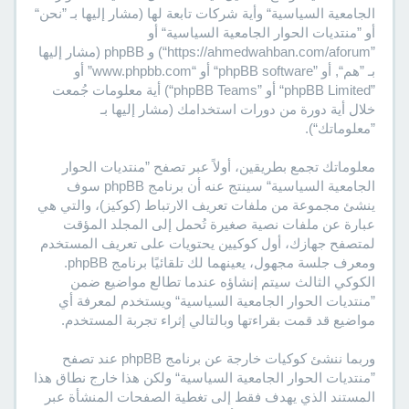
الجامعية السياسية“ وأية شركات تابعة لها (مشار إليها بـ ”نحن“
أو ”منتديات الحوار الجامعية السياسية“ أو
”https://ahmedwahban.com/aforum“) و phpBB (مشار إليها
بـ ”هم“, أو ”phpBB software“ أو “www.phpbb.com” أو
”phpBB Limited“ أو ”phpBB Teams“) أية معلومات جُمعت
خلال أية دورة من دورات استخدامك (مشار إليها بـ
”معلوماتك“).
معلوماتك تجمع بطريقين، أولاً عبر تصفح ”منتديات الحوار
الجامعية السياسية“ سينتج عنه أن برنامج phpBB سوف
ينشئ مجموعة من ملفات تعريف الارتباط (كوكيز)، والتي هي
عبارة عن ملفات نصية صغيرة تُحمل إلى المجلد المؤقت
لمتصفح جهازك، أول كوكيين يحتويات على تعريف المستخدم
ومعرف جلسة مجهول، يعينهما لك تلقائيًا برنامج phpBB.
الكوكي الثالث سيتم إنشاؤه عندما تطالع مواضيع ضمن
”منتديات الحوار الجامعية السياسية“ ويستخدم لمعرفة أي
مواضيع قد قمت بقراءتها وبالتالي إثراء تجربة المستخدم.
وربما ننشئ كوكيات خارجة عن برنامج phpBB عند تصفح
”منتديات الحوار الجامعية السياسية“ ولكن هذا خارج نطاق هذا
المستند الذي يهدف فقط إلى تغطية الصفحات المنشأة عبر