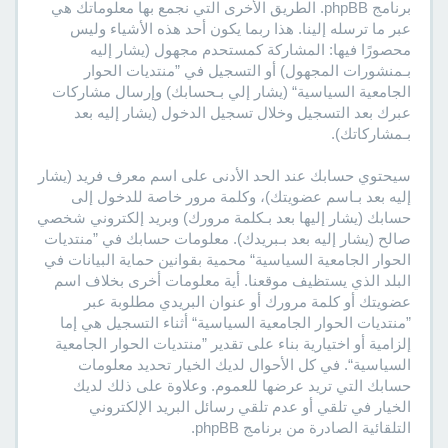
برنامج phpBB. الطريق الأخرى التي نجمع بها معلوماتك هي
عبر ما ترسله إلينا. هذا ربما يكون أحد هذه الأشياء وليس
محصورًا فيها: المشاركة كمستحدم مجهول (يشار إليه
بـمنشورات المجهول) أو التسجيل في ”منتديات الحوار
الجامعية السياسية“ (يشار إلي بـحسابك) وإرسال مشاركات
عبرك بعد التسجيل وخلال تسجيل الدخول (يشار إليه بعد
بـمشاركاتك).
سيحتوي حسابك عند الحد الأدنى على اسم معرف فريد (يشار
إليه بعد بـاسم عضويتك)، وكلمة مرور خاصة للدخول إلى
حسابك (يشار إليها بعد بـكلمة مرورك) وبريد إلكتروني شخصي
صالح (يشار إليه بعد بـبريدك). معلومات حسابك في ”منتديات
الحوار الجامعية السياسية“ محمية بقوانين حماية البيانات في
البلد الذي يستظيف موقعنا. أية معلومات أخرى بخلاف اسم
عضويتك أو كلمة مرورك أو عنوان البريدي مطلوبة عبر
”منتديات الحوار الجامعية السياسية“ أثناء التسجيل هي إما
إلزامية أو اختيارية بناء على تقدير ”منتديات الحوار الجامعية
السياسية“. في كل الأحوال لديك الخيار تحديد معلومات
حسابك التي تريد عرضها للعموم. وعلاوة على ذلك لديك
الخيار في تلقي أو عدم تلقي رسائل البريد الإلكتروني
التلقائية الصادرة من برنامج phpBB.