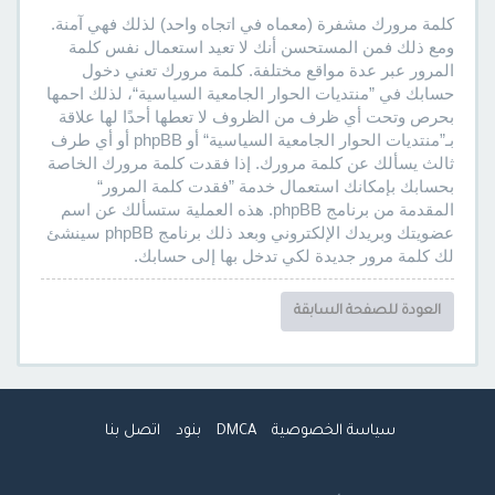
كلمة مرورك مشفرة (معماه في اتجاه واحد) لذلك فهي آمنة.
ومع ذلك فمن المستحسن أنك لا تعيد استعمال نفس كلمة
المرور عبر عدة مواقع مختلفة. كلمة مرورك تعني دخول
حسابك في ”منتديات الحوار الجامعية السياسية“، لذلك احمها
بحرص وتحت أي ظرف من الظروف لا تعطها أحدًا لها علاقة
بـ”منتديات الحوار الجامعية السياسية“ أو phpBB أو أي طرف
ثالث يسألك عن كلمة مرورك. إذا فقدت كلمة مرورك الخاصة
بحسابك بإمكانك استعمال خدمة ”فقدت كلمة المرور“
المقدمة من برنامج phpBB. هذه العملية ستسألك عن اسم
عضويتك وبريدك الإلكتروني وبعد ذلك برنامج phpBB سينشئ
لك كلمة مرور جديدة لكي تدخل بها إلى حسابك.
العودة للصفحة السابقة
سياسة الخصوصية
DMCA
بنود
اتصل بنا