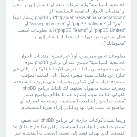
الجامعية السياسية“ وأية شركات تابعة لها (مشار إليها بـ ”نحن“
أو ”منتديات الحوار الجامعية السياسية“ أو
”https://ahmedwahban.com/aforum“) و phpBB (مشار إليها
بـ ”هم“, أو ”phpBB software“ أو “www.phpbb.com” أو
”phpBB Limited“ أو ”phpBB Teams“) أية معلومات جُمعت
خلال أية دورة من دورات استخدامك (مشار إليها بـ
”معلوماتك“).
معلوماتك تجمع بطريقين، أولاً عبر تصفح ”منتديات الحوار
الجامعية السياسية“ سينتج عنه أن برنامج phpBB سوف
ينشئ مجموعة من ملفات تعريف الارتباط (كوكيز)، والتي هي
عبارة عن ملفات نصية صغيرة تُحمل إلى المجلد المؤقت
لمتصفح جهازك، أول كوكيين يحتويات على تعريف المستخدم
ومعرف جلسة مجهول، يعينهما لك تلقائيًا برنامج phpBB.
الكوكي الثالث سيتم إنشاؤه عندما تطالع مواضيع ضمن
”منتديات الحوار الجامعية السياسية“ ويستخدم لمعرفة أي
مواضيع قد قمت بقراءتها وبالتالي إثراء تجربة المستخدم.
وربما ننشئ كوكيات خارجة عن برنامج phpBB عند تصفح
”منتديات الحوار الجامعية السياسية“ ولكن هذا خارج نطاق هذا
المستند الذي يهدف فقط إلى تغطية الصفحات المنشأة عبر