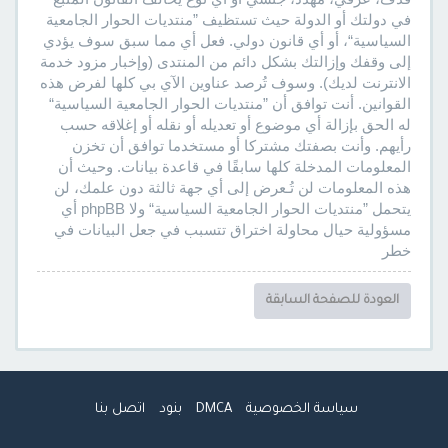
في دولتك أو الدولة حيث تستظيف ”منتديات الحوار الجامعية
السياسية“، أو أي قانون دولي. فعل أي مما سبق سوف يؤدي
إلى وقفك وإزالتك بشكل دائم من المنتدى (وإخبار مزود خدمة
الانترنت لديك). وسوف تُرصد عناوين الآي بي كلها لفرض هذه
القوانين. أنت توافق أن ”منتديات الحوار الجامعية السياسية“
له الحق بإزالة أي موضوع أو تعديله أو نقله أو إغلاقه حسب
رأيهم. وأنت بصفتك مشتركا أو مستخدما توافق أن تخزن
المعلومات المدخلة كلها سابقًا في قاعدة بيانات. وحيث أن
هذه المعلومات لن تُـعرض إلى أي جهة ثالثة دون علمك، لن
يتحمل ”منتديات الحوار الجامعية السياسية“ ولا phpBB أي
مسؤولية حيال محاولة اختراق تتسبب في جعل البيانات في
خطر
العودة للصفحة السابقة
سياسة الخصوصية
DMCA
بنود
اتصل بنا