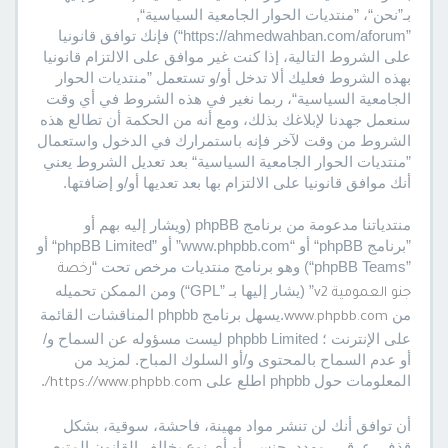
بـ”نحن“، ”منتديات الحوار الجامعية السياسية“,
”https://ahmedwahban.com/aforum“) فإنك توافق قانونيا
على الشروط التالية، إذا كنت غير موافق على الالتزام قانونيا
بهذه الشروط فعليك ألا تدخل أو/و تستعمل ”منتديات الحوار
الجامعية السياسية“، ربما نغير في هذه الشروط في أي وقت
سنعمل جهدنا لإبلاغك بذلك، ومع أنه من الحكمة أن تطالع هذه
الشروط من وقت لآخر فإنه باستمرارك في الدخول واستعمال
”منتديات الحوار الجامعية السياسية“ بعد تعديل الشروط يعني
أنك موافق قانونيا على الالتزام بها بعد تعديها أو/و إضافتها.
منتدياتنا مدعومة من برنامج phpBB (ويشار إليه بهم أو
”برنامج phpBB“ أو “www.phpbb.com” أو ”phpBB Limited“ أو
”phpBB Teams“) وهو برنامج منتديات مرخص تحت “
رخصة
” (يشار إليها بـ ”GPL“) ومن الممكن تحميله
جنو العمومية v2
من
.يسهل برنامج phpbb المناقشات القائمة
www.phpbb.com
على الإنترنت ؛ phpbb Limited ليست مسؤوله عن السماح و/
أو عدم السماح بالمحتوى و/أو السلوك المباح. لمزيد من
المعلومات حول phpbb اطلع على
.
https://www.phpbb.com/
أن توافق أنك لن تنشر مواد مهينة، فاحشة، سوقية، بشكل
قذف، عرقي، مهدد، جنسي أو أي نوع يخالف القانون المتبع