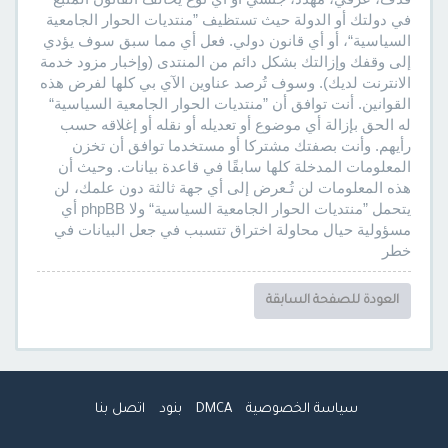
في دولتك أو الدولة حيث تستظيف ”منتديات الحوار الجامعية
السياسية“، أو أي قانون دولي. فعل أي مما سبق سوف يؤدي
إلى وقفك وإزالتك بشكل دائم من المنتدى (وإخبار مزود خدمة
الانترنت لديك). وسوف تُرصد عناوين الآي بي كلها لفرض هذه
القوانين. أنت توافق أن ”منتديات الحوار الجامعية السياسية“
له الحق بإزالة أي موضوع أو تعديله أو نقله أو إغلاقه حسب
رأيهم. وأنت بصفتك مشتركا أو مستخدما توافق أن تخزن
المعلومات المدخلة كلها سابقًا في قاعدة بيانات. وحيث أن
هذه المعلومات لن تُـعرض إلى أي جهة ثالثة دون علمك، لن
يتحمل ”منتديات الحوار الجامعية السياسية“ ولا phpBB أي
مسؤولية حيال محاولة اختراق تتسبب في جعل البيانات في
خطر
العودة للصفحة السابقة
سياسة الخصوصية
DMCA
بنود
اتصل بنا