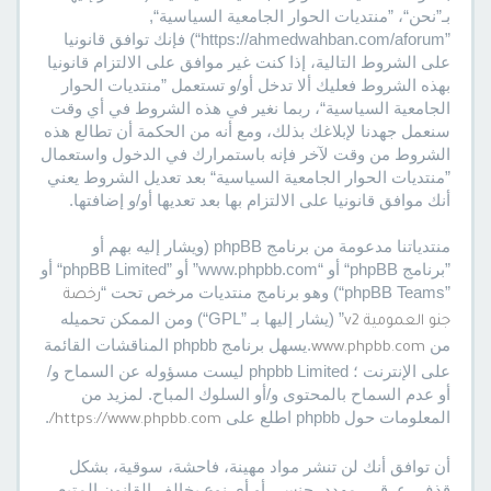
بـ”نحن“، ”منتديات الحوار الجامعية السياسية“,
”https://ahmedwahban.com/aforum“) فإنك توافق قانونيا
على الشروط التالية، إذا كنت غير موافق على الالتزام قانونيا
بهذه الشروط فعليك ألا تدخل أو/و تستعمل ”منتديات الحوار
الجامعية السياسية“، ربما نغير في هذه الشروط في أي وقت
سنعمل جهدنا لإبلاغك بذلك، ومع أنه من الحكمة أن تطالع هذه
الشروط من وقت لآخر فإنه باستمرارك في الدخول واستعمال
”منتديات الحوار الجامعية السياسية“ بعد تعديل الشروط يعني
أنك موافق قانونيا على الالتزام بها بعد تعديها أو/و إضافتها.
منتدياتنا مدعومة من برنامج phpBB (ويشار إليه بهم أو
”برنامج phpBB“ أو “www.phpbb.com” أو ”phpBB Limited“ أو
”phpBB Teams“) وهو برنامج منتديات مرخص تحت “
رخصة
” (يشار إليها بـ ”GPL“) ومن الممكن تحميله
جنو العمومية v2
من
.يسهل برنامج phpbb المناقشات القائمة
www.phpbb.com
على الإنترنت ؛ phpbb Limited ليست مسؤوله عن السماح و/
أو عدم السماح بالمحتوى و/أو السلوك المباح. لمزيد من
المعلومات حول phpbb اطلع على
.
https://www.phpbb.com/
أن توافق أنك لن تنشر مواد مهينة، فاحشة، سوقية، بشكل
قذف، عرقي، مهدد، جنسي أو أي نوع يخالف القانون المتبع