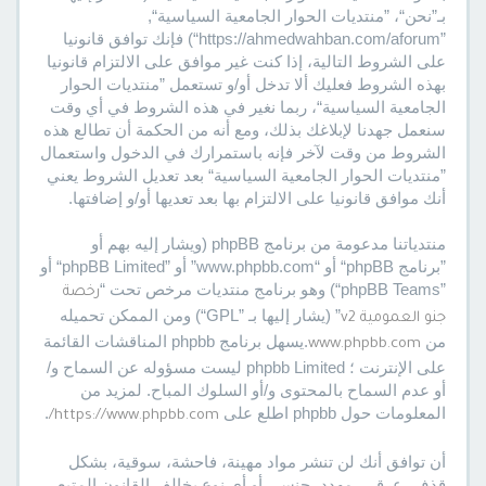
بـ”نحن“، ”منتديات الحوار الجامعية السياسية“,
”https://ahmedwahban.com/aforum“) فإنك توافق قانونيا
على الشروط التالية، إذا كنت غير موافق على الالتزام قانونيا
بهذه الشروط فعليك ألا تدخل أو/و تستعمل ”منتديات الحوار
الجامعية السياسية“، ربما نغير في هذه الشروط في أي وقت
سنعمل جهدنا لإبلاغك بذلك، ومع أنه من الحكمة أن تطالع هذه
الشروط من وقت لآخر فإنه باستمرارك في الدخول واستعمال
”منتديات الحوار الجامعية السياسية“ بعد تعديل الشروط يعني
أنك موافق قانونيا على الالتزام بها بعد تعديها أو/و إضافتها.
منتدياتنا مدعومة من برنامج phpBB (ويشار إليه بهم أو
”برنامج phpBB“ أو “www.phpbb.com” أو ”phpBB Limited“ أو
”phpBB Teams“) وهو برنامج منتديات مرخص تحت “
رخصة
” (يشار إليها بـ ”GPL“) ومن الممكن تحميله
جنو العمومية v2
من
.يسهل برنامج phpbb المناقشات القائمة
www.phpbb.com
على الإنترنت ؛ phpbb Limited ليست مسؤوله عن السماح و/
أو عدم السماح بالمحتوى و/أو السلوك المباح. لمزيد من
المعلومات حول phpbb اطلع على
.
https://www.phpbb.com/
أن توافق أنك لن تنشر مواد مهينة، فاحشة، سوقية، بشكل
قذف، عرقي، مهدد، جنسي أو أي نوع يخالف القانون المتبع