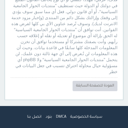
في دولتك أو الدولة حيث تستظيف ”منتديات الحوار الجامعية
السياسية“، أو أي قانون دولي. فعل أي مما سبق سوف يؤدي
إلى وقفك وإزالتك بشكل دائم من المنتدى (وإخبار مزود خدمة
الانترنت لديك). وسوف تُرصد عناوين الآي بي كلها لفرض هذه
القوانين. أنت توافق أن ”منتديات الحوار الجامعية السياسية“
له الحق بإزالة أي موضوع أو تعديله أو نقله أو إغلاقه حسب
رأيهم. وأنت بصفتك مشتركا أو مستخدما توافق أن تخزن
المعلومات المدخلة كلها سابقًا في قاعدة بيانات. وحيث أن
هذه المعلومات لن تُـعرض إلى أي جهة ثالثة دون علمك، لن
يتحمل ”منتديات الحوار الجامعية السياسية“ ولا phpBB أي
مسؤولية حيال محاولة اختراق تتسبب في جعل البيانات في
خطر
العودة للصفحة السابقة
سياسة الخصوصية
DMCA
بنود
اتصل بنا