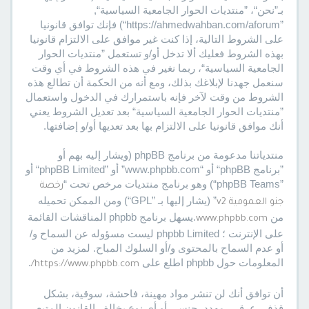
بـ”نحن“، ”منتديات الحوار الجامعية السياسية“,
”https://ahmedwahban.com/aforum“) فإنك توافق قانونيا
على الشروط التالية، إذا كنت غير موافق على الالتزام قانونيا
بهذه الشروط فعليك ألا تدخل أو/و تستعمل ”منتديات الحوار
الجامعية السياسية“، ربما نغير في هذه الشروط في أي وقت
سنعمل جهدنا لإبلاغك بذلك، ومع أنه من الحكمة أن تطالع هذه
الشروط من وقت لآخر فإنه باستمرارك في الدخول واستعمال
”منتديات الحوار الجامعية السياسية“ بعد تعديل الشروط يعني
أنك موافق قانونيا على الالتزام بها بعد تعديها أو/و إضافتها.
منتدياتنا مدعومة من برنامج phpBB (ويشار إليه بهم أو
”برنامج phpBB“ أو “www.phpbb.com” أو ”phpBB Limited“ أو
”phpBB Teams“) وهو برنامج منتديات مرخص تحت “
رخصة
” (يشار إليها بـ ”GPL“) ومن الممكن تحميله
جنو العمومية v2
من
.يسهل برنامج phpbb المناقشات القائمة
www.phpbb.com
على الإنترنت ؛ phpbb Limited ليست مسؤوله عن السماح و/
أو عدم السماح بالمحتوى و/أو السلوك المباح. لمزيد من
المعلومات حول phpbb اطلع على
.
https://www.phpbb.com/
أن توافق أنك لن تنشر مواد مهينة، فاحشة، سوقية، بشكل
قذف، عرقي، مهدد، جنسي أو أي نوع يخالف القانون المتبع