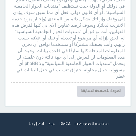
في دولتك أو الدولة حيث تستظيف ”منتديات الحوار الجامعية
السياسية“، أو أي قانون دولي. فعل أي مما سبق سوف يؤدي
إلى وقفك وإزالتك بشكل دائم من المنتدى (وإخبار مزود خدمة
الانترنت لديك). وسوف تُرصد عناوين الآي بي كلها لفرض هذه
القوانين. أنت توافق أن ”منتديات الحوار الجامعية السياسية“
له الحق بإزالة أي موضوع أو تعديله أو نقله أو إغلاقه حسب
رأيهم. وأنت بصفتك مشتركا أو مستخدما توافق أن تخزن
المعلومات المدخلة كلها سابقًا في قاعدة بيانات. وحيث أن
هذه المعلومات لن تُـعرض إلى أي جهة ثالثة دون علمك، لن
يتحمل ”منتديات الحوار الجامعية السياسية“ ولا phpBB أي
مسؤولية حيال محاولة اختراق تتسبب في جعل البيانات في
خطر
العودة للصفحة السابقة
سياسة الخصوصية
DMCA
بنود
اتصل بنا