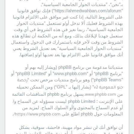
بـ”نحن“، ”منتديات الحوار الجامعية السياسية“,
”https://ahmedwahban.com/aforum“) فإنك توافق قانونيا
على الشروط التالية، إذا كنت غير موافق على الالتزام قانونيا
بهذه الشروط فعليك ألا تدخل أو/و تستعمل ”منتديات الحوار
الجامعية السياسية“، ربما نغير في هذه الشروط في أي وقت
سنعمل جهدنا لإبلاغك بذلك، ومع أنه من الحكمة أن تطالع هذه
الشروط من وقت لآخر فإنه باستمرارك في الدخول واستعمال
”منتديات الحوار الجامعية السياسية“ بعد تعديل الشروط يعني
أنك موافق قانونيا على الالتزام بها بعد تعديها أو/و إضافتها.
منتدياتنا مدعومة من برنامج phpBB (ويشار إليه بهم أو
”برنامج phpBB“ أو “www.phpbb.com” أو ”phpBB Limited“ أو
”phpBB Teams“) وهو برنامج منتديات مرخص تحت “
رخصة
” (يشار إليها بـ ”GPL“) ومن الممكن تحميله
جنو العمومية v2
من
.يسهل برنامج phpbb المناقشات القائمة
www.phpbb.com
على الإنترنت ؛ phpbb Limited ليست مسؤوله عن السماح و/
أو عدم السماح بالمحتوى و/أو السلوك المباح. لمزيد من
المعلومات حول phpbb اطلع على
.
https://www.phpbb.com/
أن توافق أنك لن تنشر مواد مهينة، فاحشة، سوقية، بشكل
قذف، عرقي، مهدد، جنسي أو أي نوع يخالف القانون المتبع