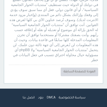
في دولتك أو الدولة حيث تستظيف ”منتديات الحوار الجامعية
السياسية“، أو أي قانون دولي. فعل أي مما سبق سوف يؤدي
إلى وقفك وإزالتك بشكل دائم من المنتدى (وإخبار مزود خدمة
الانترنت لديك). وسوف تُرصد عناوين الآي بي كلها لفرض هذه
القوانين. أنت توافق أن ”منتديات الحوار الجامعية السياسية“
له الحق بإزالة أي موضوع أو تعديله أو نقله أو إغلاقه حسب
رأيهم. وأنت بصفتك مشتركا أو مستخدما توافق أن تخزن
المعلومات المدخلة كلها سابقًا في قاعدة بيانات. وحيث أن
هذه المعلومات لن تُـعرض إلى أي جهة ثالثة دون علمك، لن
يتحمل ”منتديات الحوار الجامعية السياسية“ ولا phpBB أي
مسؤولية حيال محاولة اختراق تتسبب في جعل البيانات في
خطر
العودة للصفحة السابقة
سياسة الخصوصية
DMCA
بنود
اتصل بنا