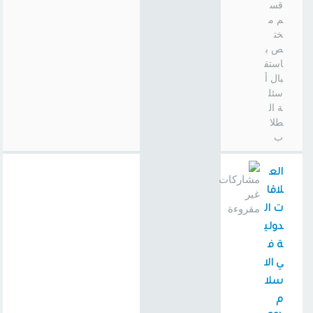
قس
م م
خت
ص ب
استق
بال أ
سئل
ة ال
طلا
ب
الع
لاقا
ت ال
دولي
ة ف
ي الا
سلا
م