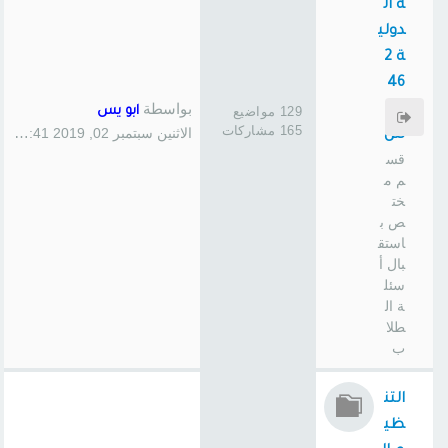
ة ال
دولي
ة 2
46
بواسطة
سا
129 مواضيع
ابو يس
165 مشاركات
الاثنين سبتمبر 02, 2019 1:41 pm
س
قس
م م
خت
ص ب
استق
بال أ
سئل
ة ال
طلا
ب
التن
ظي