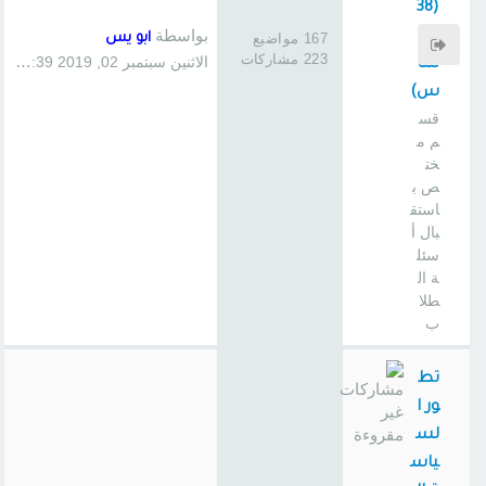
(38
بواسطة
0
167 مواضيع
ابو يس
223 مشاركات
الاثنين سبتمبر 02, 2019 1:39 pm
سا
س)
قس
م م
خت
ص ب
استق
بال أ
سئل
ة ال
طلا
ب
تط
ور ا
لس
ياس