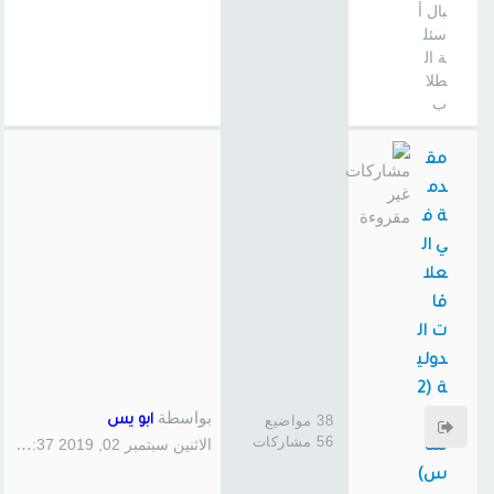
بال أ
سئل
ة ال
طلا
ب
مق
دم
ة ف
ي ال
علا
قا
ت ال
دولي
ة (2
بواسطة
45
38 مواضيع
ابو يس
56 مشاركات
الاثنين سبتمبر 02, 2019 1:37 pm
سا
س)