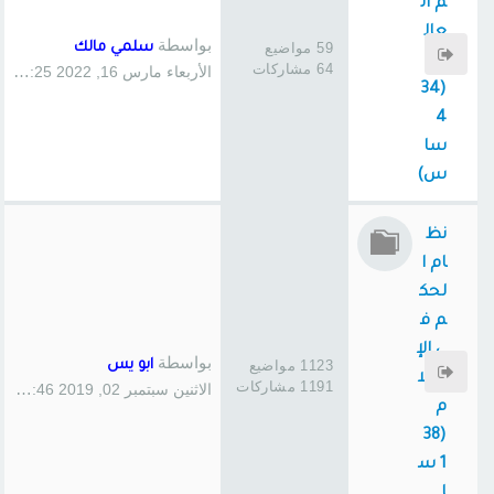
م ال
عال
بواسطة
59 مواضيع
سلمي مالك
مي
64 مشاركات
الأربعاء مارس 16, 2022 3:25 pm
(34
4
سا
س)
نظ
ام ا
لحك
م ف
ي الإ
بواسطة
1123 مواضيع
ابو يس
سلا
1191 مشاركات
الاثنين سبتمبر 02, 2019 1:46 pm
م
(38
1 س