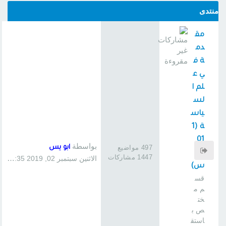
منتدى
مق
دم
ة ف
ي ع
لم ا
لس
ياس
ة (1
01
بواسطة
497 مواضيع
ابو يس
سا
1447 مشاركات
الاثنين سبتمبر 02, 2019 1:35 pm
س)
قس
م م
خت
ص ب
استق