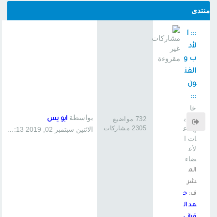
منتدى
::: ا
لأد
ب و
الفن
ون
:::
خا
بواسطة
ص ب
732 مواضيع
ابو يس
2305 مشاركات
إبداع
الاثنين سبتمبر 02, 2019 1:13 pm
ات ا
لأع
ضاء
الم
شر
ف:
ح
مد ال