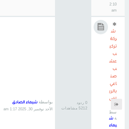
2:10
am
ش
ركة
تركي
ب
عش
ب
صن
اعي
بالري
اض
بواسطة
0 ردود
شيماء الصادق
بوا
5212 مشاهدات
الأحد نوفمبر 30, 2025 1:17 am
سط
ة
ش
يماء