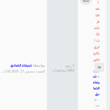
ت
ص
مي
م
شب
كا
ت ا
لري
بالري
اض
بواسطة
بوا
0 ردود
شيماء الصادق
6960 مشاهدات
سط
السبت ديسمبر 27, 2025 2:55 am
ة
ش
يماء
الصا
دق
- ال
سب