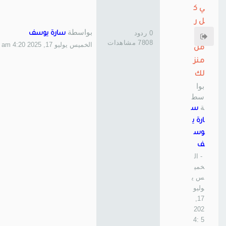
ي ك
ل ر
بواسطة
0 ردود
سارة يوسف
كن
7808 مشاهدات
الخميس يوليو 17, 2025 4:20 am
من
منز
لك
بوا
سط
ة
س
ارة ي
وس
ف
- ال
خمي
س ي
وليو
17,
202
5 4: