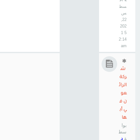
سط
س
22,
202
5 1
2:14
am
ش
ركة
الرائ
عو
ن ف
ي أب
ها
بوا
سط
ة
د