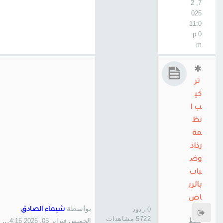
7, 2
025
11:0
0 p
m
تر
كي
ب ا
نظ
مة
رذاذ
وض
باب
بالري
اض
بواسطة
بوا
0 ردود
شيماء الصادق
5722 مشاهدات
سط
الخميس فبراير 05, 2026 4:16 am