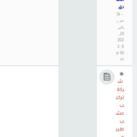
الصا
دق
- الأ
حد ي
ناير
18,
202
6 1:
36 a
m
ش
ركة
تركي
ب
عش
ب
طبي