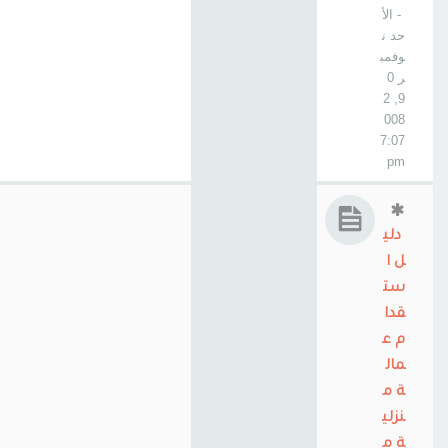
- الأ
حد ن
وفمب
ر 0
9, 2
008
7:07
pm
دلي
ل ا
ست
قدا
م ع
مال
ة م
نزلي
ة م