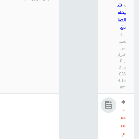
ة
ش
يماء
الصا
دق
- ال
خمي
س
فبراي
ر 0
5, 2
026
4:16
am
ت
ص
مي
م