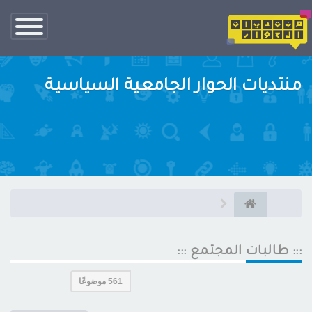
تبديل
الناف
منتديات الحوار الجامعية السياسية
::: طالبات المجتمع :::
561 موضوعًا