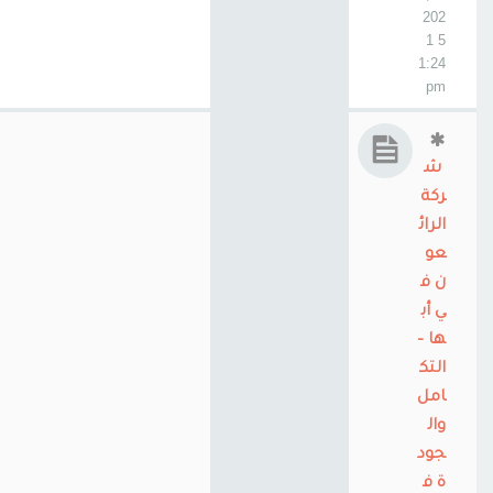
202
5 1
1:24
pm
ش
ركة
الرائ
عو
ن ف
ي أب
ها –
التك
امل
وال
جود
ة ف