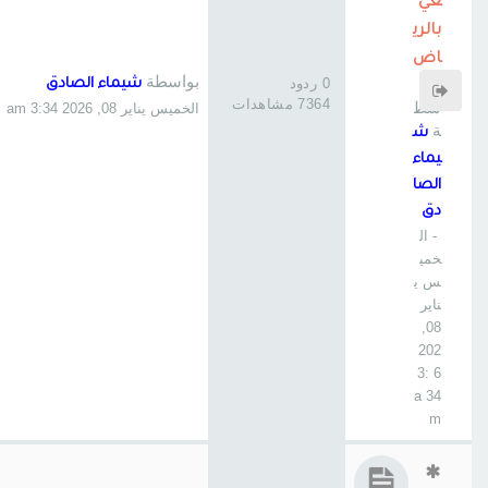
عي
بالري
اض
بواسطة
بوا
0 ردود
شيماء الصادق
7364 مشاهدات
سط
الخميس يناير 08, 2026 3:34 am
ة
ش
يماء
الصا
دق
- ال
خمي
س ي
ناير
08,
202
6 3:
34 a
m