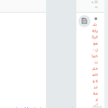
20 a
m
ش
ركة
الرائ
عو
ن –
خبرا
ت
متر
اكم
ة و
خد
مة
لا
تُض