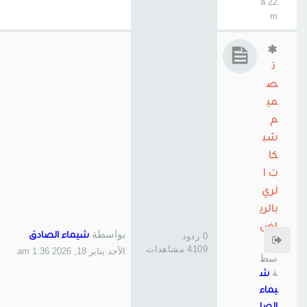
22 a
m
ت
ص
مي
م
شب
كا
ت ا
لري
بالري
اض
بواسطة
0 ردود
شيماء الصادق
بوا
4109 مشاهدات
الأحد يناير 18, 2026 1:36 am
سط
ة
ش
يماء