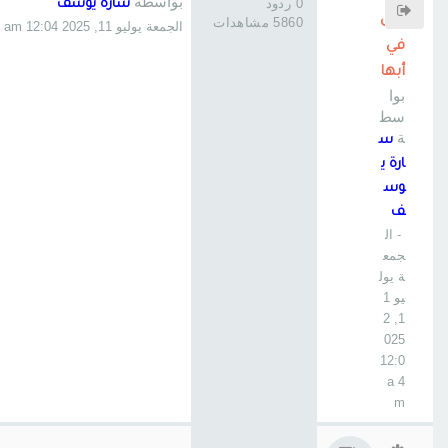
بواسطة
0 ردود
سارة يوسف
اهى
5860 مشاهدات
الجمعة يوليو 11, 2025 12:04 am
في
أبها
بوا
سط
ة
س
ارة ي
وس
ف
- ال
جمع
ة يول
يو 1
1, 2
025
12:0
4 a
m