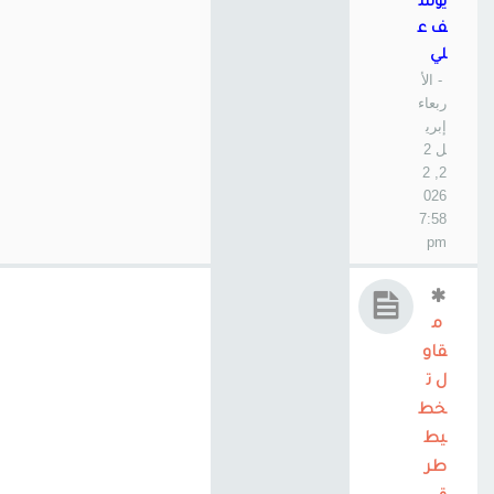
يوس
ف ع
لي
- الأ
ربعاء
إبري
ل 2
2, 2
026
7:58
pm
م
قاو
ل ت
خط
يط
طر