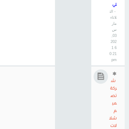
لي
- الث
لاثاء
مار
س
03,
202
6 1
0:21
pm
ش
ركة
تص
مي
م
شلا
لات