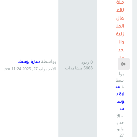
ملة
للأع
مال
المن
زلية
وال
خد
ما
بواسطة
0 ردود
سارة يوسف
ت
5968 مشاهدات
الأحد يوليو 27, 2025 11:24 pm
بوا
سط
ة
س
ارة ي
وس
ف
- الأ
حد ي
وليو
27,