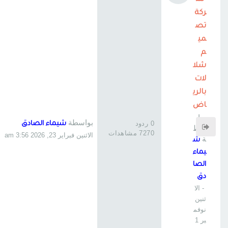
ش
ركة
تص
مي
م
شلا
لات
بالري
اض
بوا
بواسطة
0 ردود
شيماء الصادق
سط
7270 مشاهدات
الاثنين فبراير 23, 2026 3:56 am
ة
ش
يماء
الصا
دق
- الا
ثنين
نوفم
بر 1