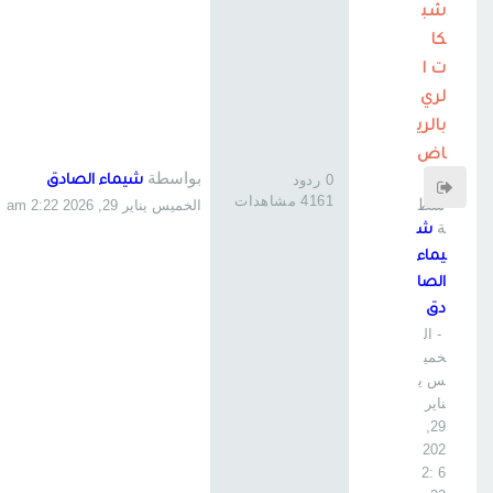
شب
كا
ت ا
لري
بالري
اض
بواسطة
بوا
0 ردود
شيماء الصادق
4161 مشاهدات
سط
الخميس يناير 29, 2026 2:22 am
ة
ش
يماء
الصا
دق
- ال
خمي
س ي
ناير
29,
202
6 2: