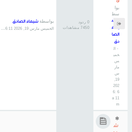
ق
بوا
سط
ة
ش
بواسطة
0 ردود
شيماء الصادق
7450 مشاهدات
يماء
الخميس مارس 19, 2026 6:11 am
الصا
دق
- ال
خمي
س
مار
س
19,
202
6 6:
11 a
m
ش