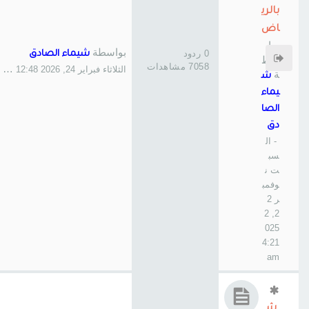
بالري
اض
بوا
بواسطة
0 ردود
شيماء الصادق
سط
7058 مشاهدات
الثلاثاء فبراير 24, 2026 12:48 am
ة
ش
يماء
الصا
دق
- ال
سب
ت ن
وفمب
ر 2
2, 2
025
4:21
am