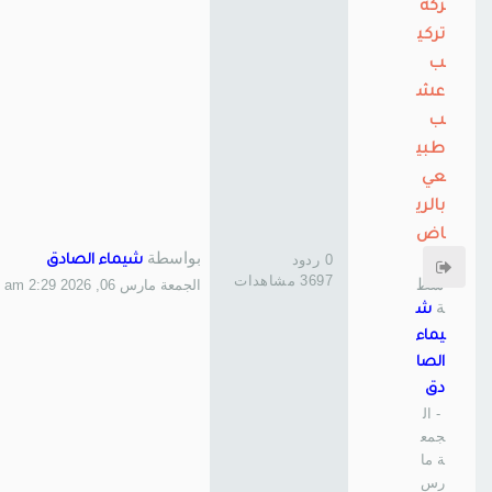
ركة
تركي
ب
عش
ب
طبي
عي
بالري
اض
بواسطة
بوا
0 ردود
شيماء الصادق
3697 مشاهدات
سط
الجمعة مارس 06, 2026 2:29 am
ة
ش
يماء
الصا
دق
- ال
جمع
ة ما
رس