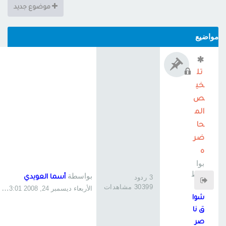
موضوع جديد
مواضيع
تل
خي
ص
الم
حا
ضر
ه
بوا
سط
بواسطة
3 ردود
أسما العويدي
ة
ا
30399 مشاهدات
الأربعاء ديسمبر 24, 2008 3:01 pm
شوا
ق نا
صر