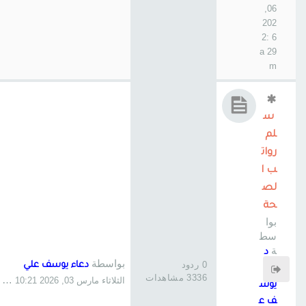
06,
202
6 2:
29 a
m
س
لم
روات
ب ا
لص
حة
بوا
سط
ة
د
بواسطة
0 ردود
دعاء يوسف علي
عاء
3336 مشاهدات
الثلاثاء مارس 03, 2026 10:21 pm
يوس
ف ع