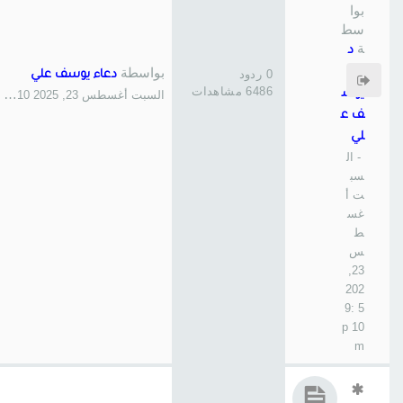
بوا
سط
ة
د
بواسطة
عاء
0 ردود
دعاء يوسف علي
6486 مشاهدات
يوس
السبت أغسطس 23, 2025 9:10 pm
ف ع
لي
- ال
سب
ت أ
غس
ط
س
23,
202
5 9:
10 p
m