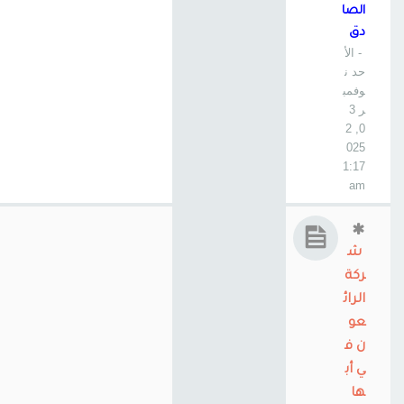
الصا
دق
- الأ
حد ن
وفمب
ر 3
0, 2
025
1:17
am
ش
ركة
الرائ
عو
ن ف
ي أب
ها