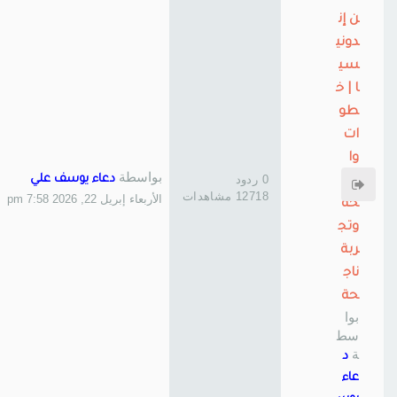
ن إن
دوني
سي
ا | خ
طو
ات
وا
بواسطة
0 ردود
دعاء يوسف علي
ض
12718 مشاهدات
الأربعاء إبريل 22, 2026 7:58 pm
حة
وتج
ربة
ناج
حة
بوا
سط
ة
د
عاء