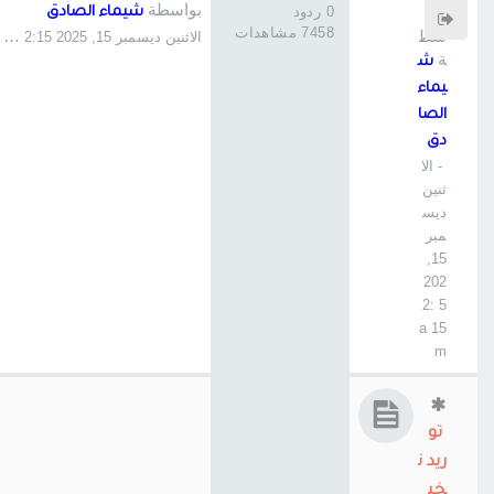
بواسطة
بوا
0 ردود
شيماء الصادق
7458 مشاهدات
سط
الاثنين ديسمبر 15, 2025 2:15 am
ة
ش
يماء
الصا
دق
- الا
ثنين
ديس
مبر
15,
202
5 2:
15 a
m
تو
ريد ن
خي