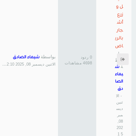
ل و
زرع
أش
جار
بالري
اض
بوا
بواسطة
0 ردود
شيماء الصادق
سط
4698 مشاهدات
الاثنين ديسمبر 08, 2025 12:10 am
ة
ش
يماء
الصا
دق
- الا
ثنين
ديس
مبر
08,
202
5 1