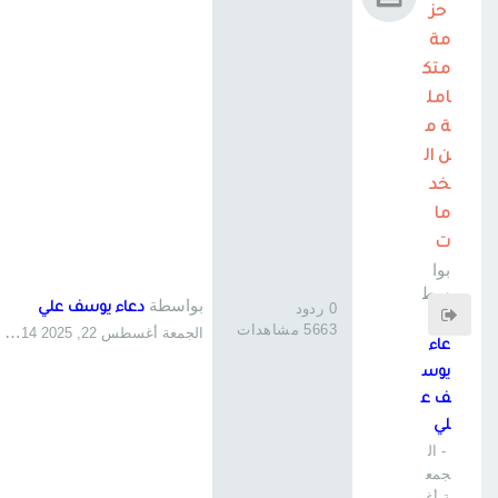
حز
مة
متك
امل
ة م
ن ال
خد
ما
ت
بوا
سط
بواسطة
0 ردود
دعاء يوسف علي
ة
د
5663 مشاهدات
الجمعة أغسطس 22, 2025 12:14 am
عاء
يوس
ف ع
لي
- ال
جمع
ة أغ