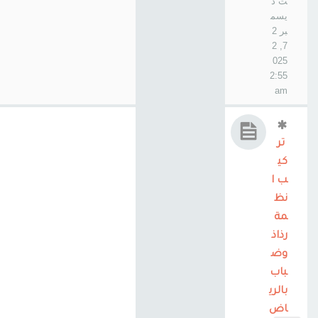
ت د
يسم
بر 2
7, 2
025
2:55
am
تر
كي
ب ا
نظ
مة
رذاذ
وض
باب
بالري
اض