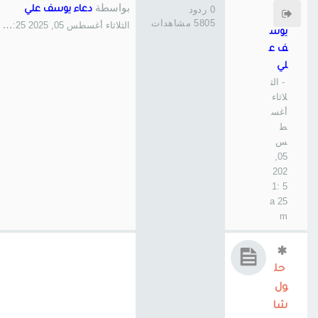
بواسطة
0 ردود
دعاء يوسف علي
عاء
5805 مشاهدات
الثلاثاء أغسطس 05, 2025 1:25 am
يوس
ف ع
لي
- الث
لاثاء
أغس
ط
س
05,
202
5 1:
25 a
m
حل
ول
شا