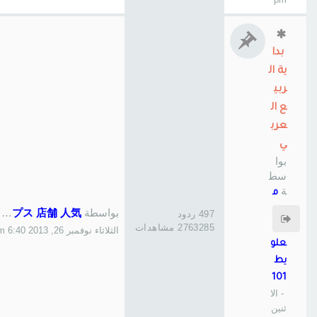
بدا
ية ال
ربي
ع ال
عرب
ي
بوا
سط
ة
م
حم
بواسطة
497 ردود
パンプス 店舗 人気
د ال
2763285 مشاهدات
الثلاثاء نوفمبر 26, 2013 6:40 am
علو
يط
101
- الا
ثنين