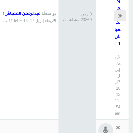
رح
م
بواسطة
0 ردود
عبدالرحمن المهباش1
ن ا
23869 مشاهدات
الأربعاء إبريل 17, 2013 11:54 am
لم
هبا
ش
1
- ا
لأرب
عاء
إبري
ل
17,
20
13
11:
54
am