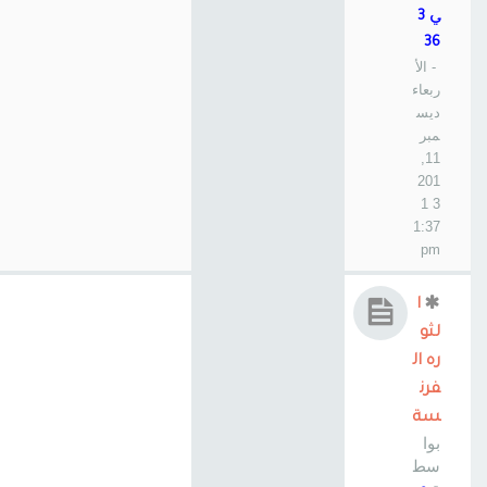
ي 3
36
- الأ
ربعاء
ديس
مبر
11,
201
3 1
1:37
pm
ا
لثو
ره ال
فرن
سة
بوا
سط