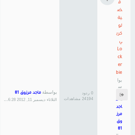
ق
ض
ية
لو
كرب
ي
Lo
ck
er
bie
بوا
س
بواسطة
ط
0 ردود
ماجد مرزوق 81
ة
24194 مشاهدات
الثلاثاء ديسمبر 11, 2012 6:28 pm
م
اجد
مرز
وق
81