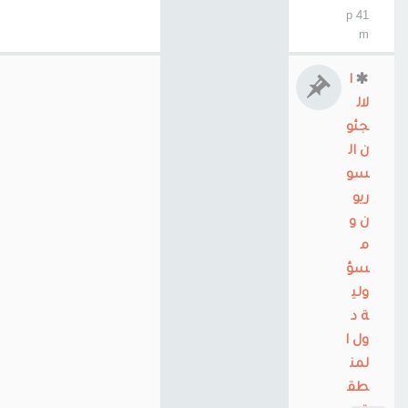
41 p
m
ا
لال
جئو
ن ال
سو
ريو
ن و
م
سؤ
ولي
ة د
ول ا
لمن
طق