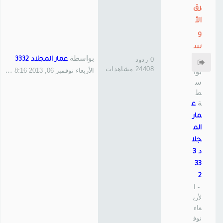
رق
الأ
و
س
بواسطة
0 ردود
عمار المجلاد 3332
ط
24408 مشاهدات
الأربعاء نوفمبر 06, 2013 8:16 pm
بوا
س
ط
ة
ع
مار
الم
جلا
د 3
33
2
- ا
لأرب
عاء
نوف