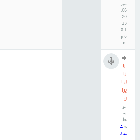
مبر
06,
20
13
8:1
6 p
m
زل
زا
ل ا
يرا
ن
بوا
س
ط
ة
ع
بدال