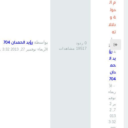
م ال
دول
ة و
دلالا
ته
بوا
بواسطة
0 ردود
رؤيد الحمدان 704
سط
19517 مشاهدات
الأربعاء نوفمبر 27, 2013 3:32 pm
ة
رؤ
يد ال
حم
دان
704
- الأ
ربعاء
نوفم
بر 2
7, 2
013
3:32
pm