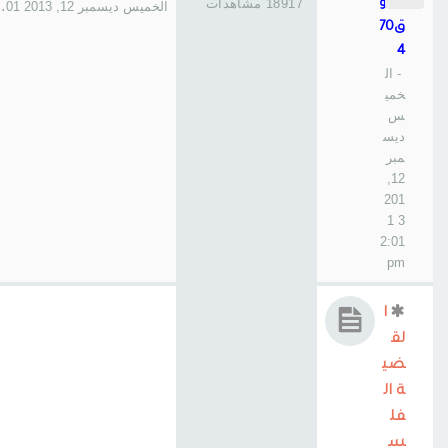
مرزو
18917 مشاهدات
الخميس ديسمبر 12, 2013 12:01 pm
ق70
4
- ال
خمي
س
ديس
مبر
12,
201
3 1
2:01
pm
ا
لق
ضي
ة ال
فل
س