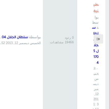
طي
نية
بوا
سط
ة
س
لطا
بواسطة
0 ردود
سلطان الجلال 51704
ن ال
19466 مشاهدات
الخميس ديسمبر 12, 2013 1:52 am
جلا
ل 5
170
4
- ال
خمي
س
ديس
مبر
12,
201
3 1: