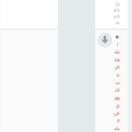
13
9:5
8 p
m
ن
ش
وء
الر
ع
ب
الن
وو
ي
في
ال
ش