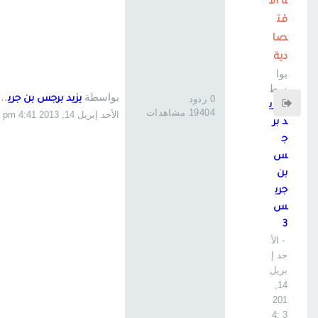
ة الا
قت
صا
دية
بوا
سط
بواسطة
0 ردود
يزيد برجس بن جريس 3
ة
يزي
19404 مشاهدات
الأحد إبريل 14, 2013 4:41 pm
د بر
ج
س
بن
جري
س
3
- الأ
حد إ
بريل
14,
201
3 4: