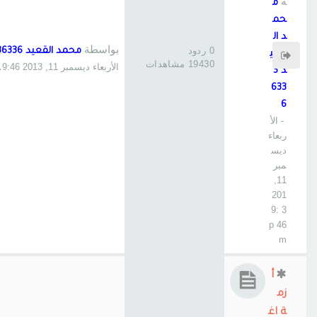
ة
م
حم
د ال
بواسطة
0 ردود
محمد القعيد 36336
قعي
19430 مشاهدات
الأربعاء ديسمبر 11, 2013 9:46 pm
د 3
633
6
- الأ
ربعاء
ديس
مبر
11,
201
3 9:
46 p
m
أ
زم
ة اغ