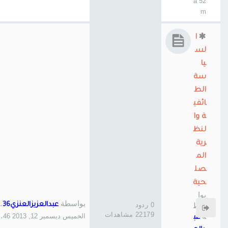
52 a
m
ا
لس
يا
سة
الط
ائفي
ة وا
لنظ
رية
الم
صل
حية
بوا
بواسطة
سط
0 ردود
عبدالعزيزالعنزي36336
22179 مشاهدات
ة
الخميس ديسمبر 12, 2013 1:46 am
عب