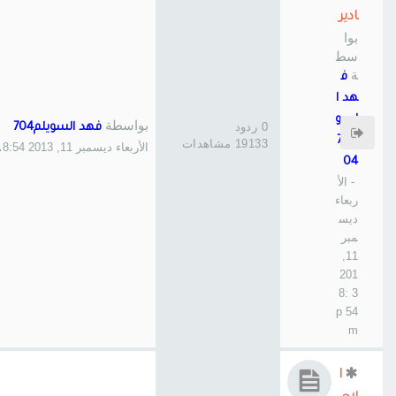
ادير
بوا
سط
ة
ف
هد ا
لسو
بواسطة
0 ردود
فهد السويلم704
يلم7
19133 مشاهدات
الأربعاء ديسمبر 11, 2013 8:54 pm
04
- الأ
ربعاء
ديس
مبر
11,
201
3 8:
54 p
m
ا