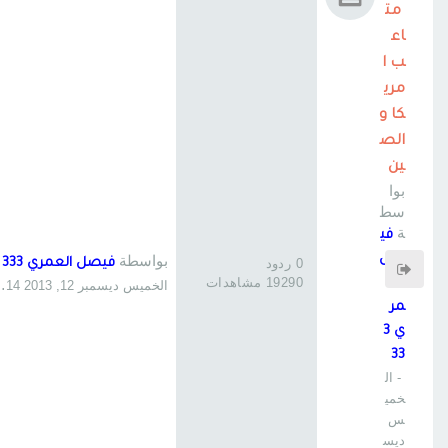
مت
اع
ب ا
مري
كا و
الص
ين
بوا
سط
ة
في
صل
بواسطة
0 ردود
فيصل العمري 333
19290 مشاهدات
الع
الخميس ديسمبر 12, 2013 12:14 am
مر
ي 3
33
- ال
خمي
س
ديس