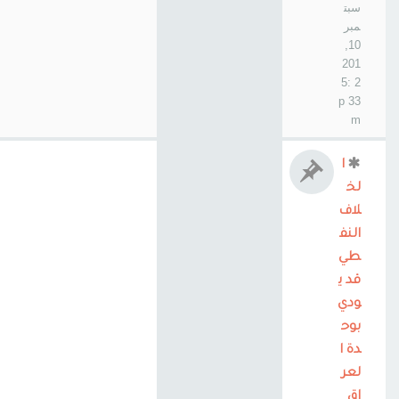
سبت
مبر
10,
201
2 5:
33 p
m
ا
لخ
لاف
النف
طي
قد ي
ودي
بوح
دة ا
لعر
اق