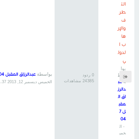
الت
طر
ف
والإر
ها
ب ا
لدول
ي
بوا
بواسطة
سط
0 ردود
عبدالرزاق المقبل 704
24385 مشاهدات
ة
الخميس ديسمبر 12, 2013 12:37 am
عب
دالرز
اق ال
مقب
ل 7
04
- ال
خمي