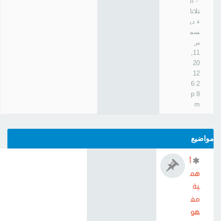
- ال
ثلاثا
ء دي
سم
بر
11,
20
12
6:2
8 p
m
واضيع
أ
هم
ية
مف
هو