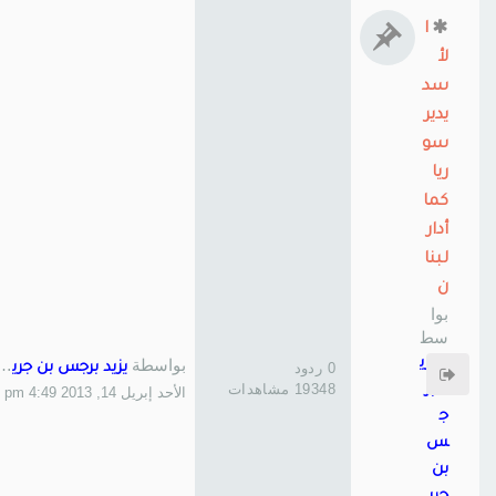
ا
لأ
سد
يدير
سو
ريا
كما
أدار
لبنا
ن
بوا
سط
ة
يزي
بواسطة
0 ردود
يزيد برجس بن جريس 3
19348 مشاهدات
د بر
الأحد إبريل 14, 2013 4:49 pm
ج
س
بن