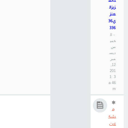
دالع
زيزال
عنز
ي36
336
- ال
خمي
س
ديس
مبر
12,
201
3 1:
46 a
m
م
شك
لات