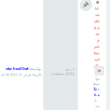
فل
س
طي
ن و
عد
م
شر
عية
اس
رائي
بواسطة
1 ردود
#nike freeE10a
ل
21432 مشاهدات
الأربعاء فبراير 27, 2013 11:36 pm
بوا
سط
ة
رائ
د ٨٠
- ال
سب