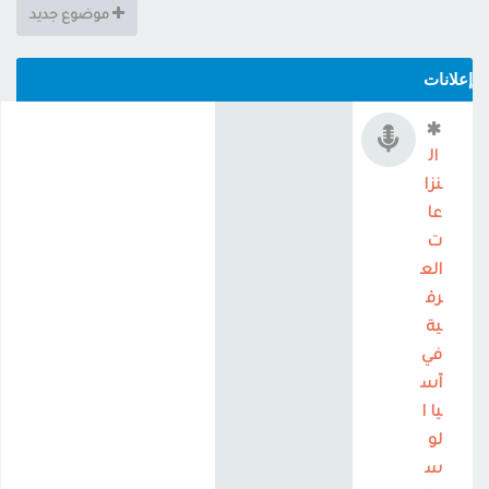
موضوع جديد
علانات
ال
نزا
عا
ت
الع
رق
ية
في
آس
يا ا
لو
س