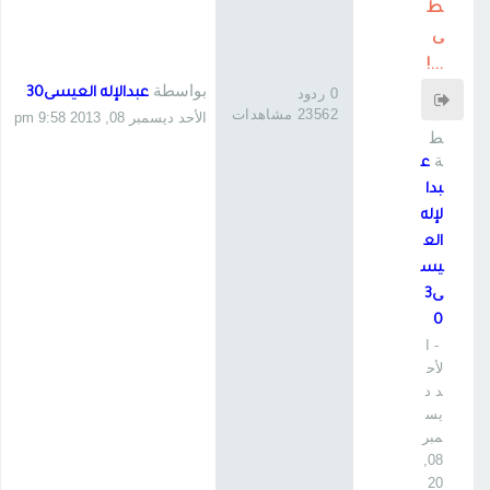
ط
ى
...!
بواسطة
بوا
0 ردود
عبدالإله العيسى30
س
23562 مشاهدات
الأحد ديسمبر 08, 2013 9:58 pm
ط
ة
ع
بدا
لإله
الع
يس
ى3
0
- ا
لأح
د د
يس
مبر
08,
20