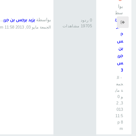
بوا
سط
ة
بواسطة
يزي
0 ردود
يزيد برجس بن جريس 3
19705 مشاهدات
د بر
الجمعة مايو 03, 2013 11:58 pm
ج
س
بن
جري
س
3
- ال
جمع
ة ماي
و 0
3, 2
013
11:5
8 p
m