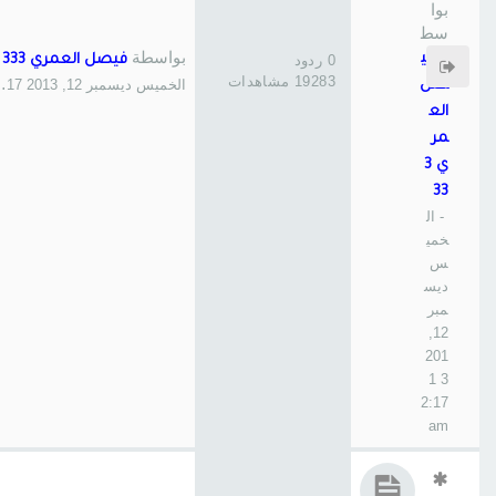
بوا
سط
ة
بواسطة
في
0 ردود
فيصل العمري 333
19283 مشاهدات
الخميس ديسمبر 12, 2013 12:17 am
صل
الع
مر
ي 3
33
- ال
خمي
س
ديس
مبر
12,
201
3 1
2:17
am