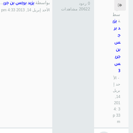
ة
بواسطة
0 ردود
يزيد برجس بن جريس 3
بوا
20622 مشاهدات
الأحد إبريل 14, 2013 4:33 pm
سط
ة
يزي
د بر
ج
س
بن
جري
س
3
- الأ
حد إ
بريل
14,
201
3 4:
33 p
m