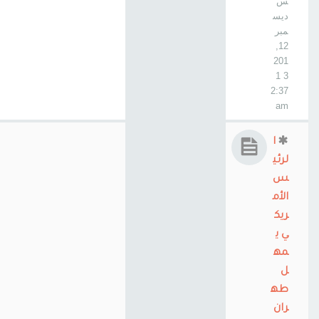
س
ديس
مبر
12,
201
3 1
2:37
am
ا
لرئي
س
الأم
ريك
ي ي
مه
ل
طه
ران