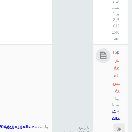
ت د
يسم
بر 1
5, 2
012
1:48
am
ا
لاز
مة
الم
غرب
ية
بوا
سط
ة
عب
دالع
زيز
بواسطة
0 ردود
عبدالعزيز مرزوق704