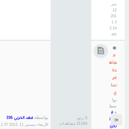
مبر
12,
201
3 1
2:14
am
م
عاه
دة
فر
سا
ي
بوا
سط
ة
ف
بواسطة
0 ردود
فهد الحربي 336
هد ا
21194 مشاهدات
الأربعاء ديسمبر 11, 2013 11:37 pm
لحرب