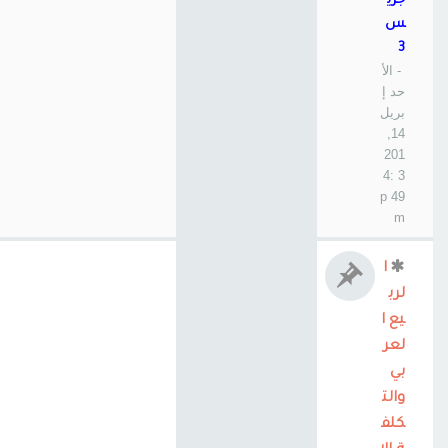
جري
س
3
- الأ
حد إ
بريل
14,
201
3 4:
49 p
m
ا
لرب
يع ا
لعر
بي
والت
كلف