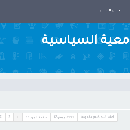
تسجيل الدخول
امعية السياسية
2191 موضوعًا
صفحة
1
من
44
1
اعتبر المواضيع مقروءة
2
3