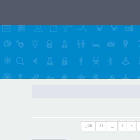
…
4
5
44
التالي