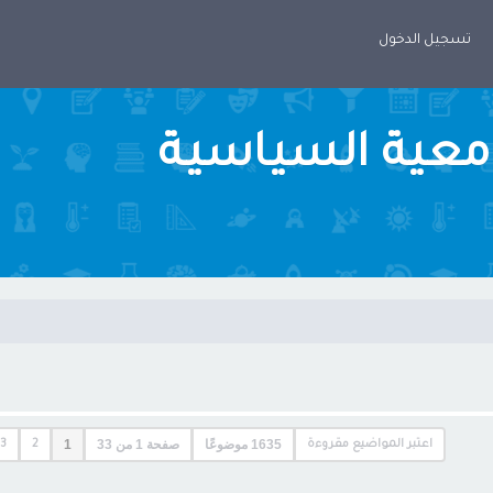
تسجيل الدخول
امعية السياسية
1635 موضوعًا
صفحة
1
من
33
1
اعتبر المواضيع مقروءة
2
3