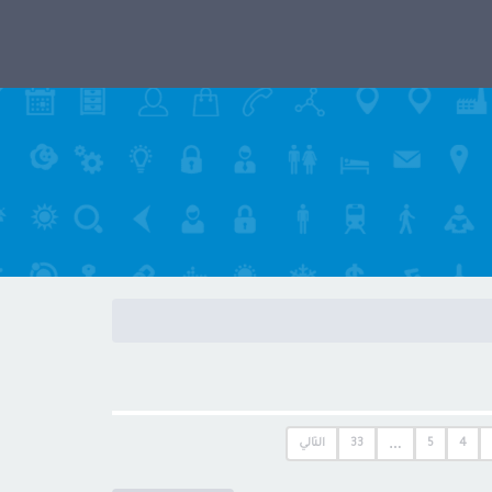
…
4
5
33
التالي