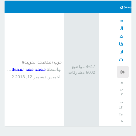
منتدى
:::
ال
م
قا
لا
ت
حزب (مكافحة الحزبية)!
4647 مواضيع
:::
بواسطة
محمد فهد القحطاني 6
6002 مشاركات
فلي
الخميس ديسمبر 12, 2013 1:22 am
ق
ل
ك
ل
كل
مت
ه