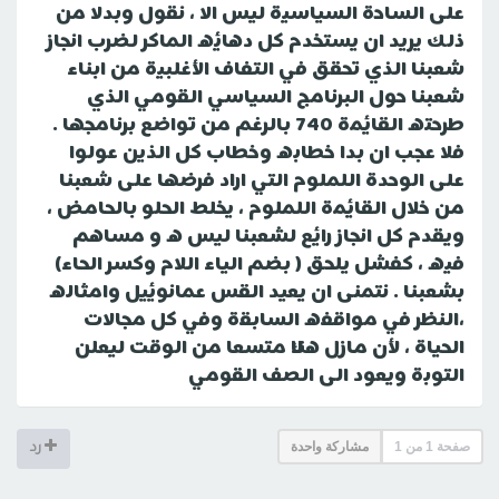
على الساحة السياسية ليس الا ، نقول وبدلا من
ذلك يريد ان يستخدم كل دهائه الماكر لضرب انجاز
شعبنا الذي تحقق في التفاف الأغلبية من ابناء
شعبنا حول البرنامج السياسي القومي الذي
طرحته القائمة 740 بالرغم من تواضع برنامجها .
فلا عجب ان بدا خطابه وخطاب كل الذين عولوا
على الوحدة اللملوم التي اراد فرضها على شعبنا
من خلال القائمة اللملوم ، يخلط الحلو بالحامض ،
ويقدم كل انجاز رائع لشعبنا ليس ه و مساهم
فيه ، كفشل يلحق ( بضم الياء اللام وكسر الحاء)
بشعبنا . نتمنى ان يعيد القس عمانوئيل وامثاله
،النظر في مواقفه السابقة وفي كل مجالات
الحياة ، لأن مازل هناك متسعا من الوقت ليعلن
التوبة ويعود الى الصف القومي
صفحة
1
من
1
مشاركة واحدة
رد