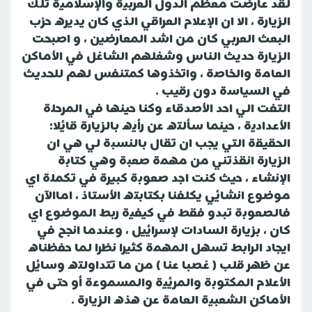
لقد عارضت معظم الدول العربية والإسلامية تلك
الزيارة ، الا ان الإعلام العراقي الذي كان يديره حزب
البعث العربي كان من اشد المعارضين ، و اصبحت
الزيارة حديث الناس وشغلهم الشاغل في الأماكن
العامة والخاصة ، واتخذوها كمتنفس لهم للحديث
في السياسة دون رقيب .
التفت الي احد الأصدقاء وكنا حينها في المرحلة
الأعدادية ، حينما سألته عن رأيه بالزيارة قائلا:
الحقيقة التي يجب ان تقال بالنسبة لي هي ان
الزيارة انقذتني من مهمة صعبة وهي كتابة
الإنشاء ، حيث كنت اجد صعوبة كبيرة في تكملة اي
موضوع انشائي يكلفنا بكتابته الأستاذ ، اماالآن
فالصعوبة تبدو فقط في كيفية ربط الموضوع اي
كان ، بزيارة السادات لإسرائيل ، وعندما انجح في
ايجاد الرابط تسهل المهمة كثيرا نظرا لما حفظناه
عن ظهر قلب ( غصبا عنا ) من ما تتداولته وسائل
الأعلام المكتوبة والمرئية والمسموعة أو حتى في
الأماكن الشعبية العامة عن هذه الزيارة .