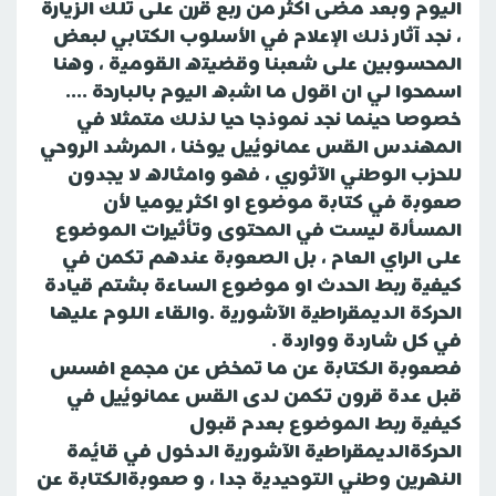
اليوم وبعد مضى اكثر من ربع قرن على تلك الزيارة
، نجد آثار ذلك الإعلام في الأسلوب الكتابي لبعض
المحسوبين على شعبنا وقضيته القومية ، وهنا
اسمحوا لي ان اقول ما اشبه اليوم بالبارحة ....
خصوصا حينما نجد نموذجا حيا لذلك متمثلا في
المهندس القس عمانوئيل يوخنا ، المرشد الروحي
للحزب الوطني الآثوري ، فهو وامثاله لا يجدون
صعوبة في كتابة موضوع او اكثر يوميا لأن
المسألة ليست في المحتوى وتأثيرات الموضوع
على الراي العام ، بل الصعوبة عندهم تكمن في
كيفية ربط الحدث او موضوع الساعة بشتم قيادة
الحركة الديمقراطية الآشورية .والقاء اللوم عليها
في كل شاردة وواردة .
فصعوبة الكتابة عن ما تمخض عن مجمع افسس
قبل عدة قرون تكمن لدى القس عمانوئيل في
كيفية ربط الموضوع بعدم قبول
الحركةالديمقراطية الآشورية الدخول في قائمة
النهرين وطني التوحيدية جدا ، و صعوبةالكتابة عن