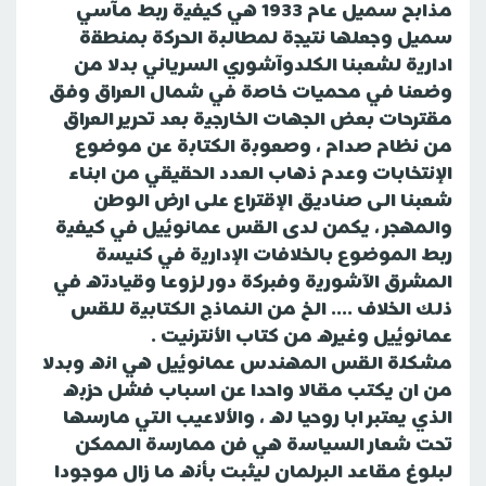
مذابح سميل عام 1933 هي كيفية ربط مآسي
سميل وجعلها نتيجة لمطالبة الحركة بمنطقة
ادارية لشعبنا الكلدوآشوري السرياني بدلا من
وضعنا في محميات خاصة في شمال العراق وفق
مقترحات بعض الجهات الخارجية بعد تحرير العراق
من نظام صدام ، وصعوبة الكتابة عن موضوع
الإنتخابات وعدم ذهاب العدد الحقيقي من ابناء
شعبنا الى صناديق الإقتراع على ارض الوطن
والمهجر ، يكمن لدى القس عمانوئيل في كيفية
ربط الموضوع بالخلافات الإدارية في كنيسة
المشرق الآشورية وفبركة دور لزوعا وقيادته في
ذلك الخلاف .... الخ من النماذج الكتابية للقس
عمانوئيل وغيره من كتاب الأنترنيت .
مشكلة القس المهندس عمانوئيل هي انه وبدلا
من ان يكتب مقالا واحدا عن اسباب فشل حزبه
الذي يعتبر ابا روحيا له ، والألاعيب التي مارسها
تحت شعار السياسة هي فن ممارسة الممكن
لبلوغ مقاعد البرلمان ليثبت بأنه ما زال موجودا