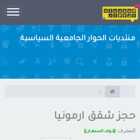
تبديل
الناف
منتديات الحوار الجامعية السياسية
حجز شقق ارمونيا
المشرف:
||نــوف السبهــان||