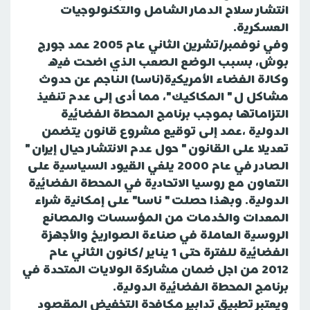
انتشار سلاح الدمار الشامل والتكنولوجيات
العسكرية.
وفي نوفمبر/تشرين الثاني عام 2005 عمد جورج
بوش، بسبب الوضع الصعب الذي اضحت فيه
وكالة الفضاء الأمريكية(ناسا) الناجم عن حدوث
مشاكل ل " المكاكيك"، مما أدى إلى عدم تنفيذ
التزاماتها بموجب برنامج المحطة الفضائية
الدولية ،عمد إلى توقيع مشروع قانون يتضمن
تعديلا على القانون " حول عدم الانتشار حيال إيران "
الصادر في عام 2000 يلغي القيود السياسية على
التعاون مع روسيا الاتحادية في المحطة الفضائية
الدولية. وبهذا حصلت " ناسا" على إمكانية شراء
المعدات والخدمات من المؤسسات والمصانع
الروسية العاملة في صناعة الصواريخ والأجهزة
الفضائية للفترة حتى 1 يناير /كانون الثاني عام
2012 من اجل ضمان مشاركة الولايات المتحدة في
برنامج المحطة الفضائية الدولية.
ويعتبر تطبيق تدابير مكافحة التخفيض المقصود