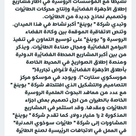
نشيطا مع المؤسسات الروسية في اطار مشاريع
إطلاق الأجهزة الفضائية وإنتاج محركات الطائرات
وتصميم نماذج جديدة من الطائرات.
وتبدي شركة " بوينغ" أكبر نشاط في هذا الميدان.
وتنص الاتفاقية الموقعة بين وكالة الفضاء
الروسية و" بوينغ" على توسيع التعاون في تنفيذ
البرامج الفضائية ومجال صناعة الطائرات. ويذكر
من بين أكبر المشاريع المحطة الفضائية الدولية
ومنصة إطلاق الصواريخ في المحيط الخاصة
بأطلاق الأجهزة الفضائية لأغراض تجارية("
مورسكوي ستارت"). ويوجد في موسكو مركز
التصاميم والتشكيل الذي افتتحته شركة " بوينغ "
مع عدد من معاهد البحوث العلمية الروسية
الخاصة بالطيران من اجل تصميم بعض اجزاء
الطائرات وعقدها. وقد استثمر في المشاريع
المذكورة 2 ر1 مليار دولار. كما تقدم شركة " بوينغ"
المشاورات إلى شركة " طائرات سوخوي المدنية"
في العمل في الاتجاهات الرئيسية لصنع الطائرة