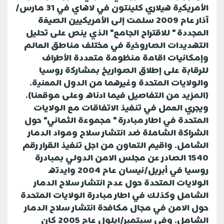
الأمريكية هيلاري كلينتون في لاهاي في 31 مارس/
آذار عام 2009 سلمت إلى الأمريكيين الصيغة
المجددة " للاقتراح الجامع" الذي ينص على تحليل
التهديدات الصاروخية في مختلف مناطق العالم
وإمكانيات اقامة منظومة متعددة الأطراف
للرقابة على إطلاق الصواريخ بمشاركة روسيا
والولايات المتحدة وغيرهما من الدول المعنية.
(المزيد من التفاصيل فيما ادناه وعلى موقعنا).
ويجري العمل في تنفيذ الاتفاقات مع الولايات
المتحدة في اطار مبادرة " مجموعة الثماني" حول
الشراكة الشاملة ضد انتشار سلاح ومواد الدمار
الشامل. واقيم التعاون من اجل تنفيذ القرار رقم
1540 الصادر عن مجلس الامن الدولي بمبادرة
روسيا في أبريل/نيسان عام 2004 وايدته
الولايات المتحدة حول عدم انتشار سلاح الدمار
الشامل وكذلك في اطار مبادرة الولايات المتحدة
حول الامن في مجال مكافحة انتشار سلاح الدمار
الشامل. وفي سبتمبر/ايلول عام 2005 كان