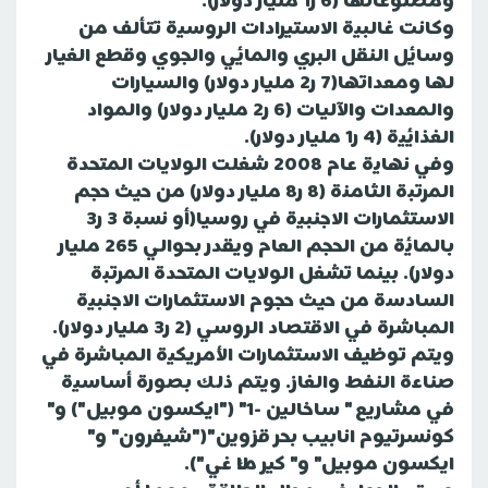
ومصنوعاتها (6 ر1 مليار دولار).
وكانت غالبية الاستيرادات الروسية تتألف من
وسائل النقل البري والمائي والجوي وقطع الغيار
لها ومعداتها(7 ر2 مليار دولار) والسيارات
والمعدات والآليات (6 ر2 مليار دولار) والمواد
الغذائية (4 ر1 مليار دولار).
وفي نهاية عام 2008 شغلت الولايات المتحدة
المرتبة الثامنة (8 ر8 مليار دولار) من حيث حجم
الاستثمارات الاجنبية في روسيا(أو نسبة 3 ر3
بالمائة من الحجم العام ويقدر بحوالي 265 مليار
دولار). بينما تشغل الولايات المتحدة المرتبة
السادسة من حيث حجوم الاستثمارات الاجنبية
المباشرة في الاقتصاد الروسي (2 ر3 مليار دولار).
ويتم توظيف الاستثمارات الأمريكية المباشرة في
صناعة النفط والغاز. ويتم ذلك بصورة أساسية
في مشاريع " ساخالين -1" ("ايكسون موبيل") و"
كونسرتيوم انابيب بحر قزوين"("شيفرون" و"
ايكسون موبيل" و" كير ماك غي").