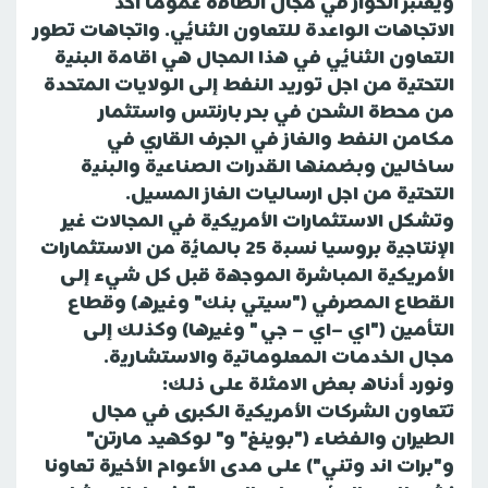
ويعتبر الحوار في مجال الطاقة عموما أحد
الاتجاهات الواعدة للتعاون الثنائي. واتجاهات تطور
التعاون الثنائي في هذا المجال هي اقامة البنية
التحتية من اجل توريد النفط إلى الولايات المتحدة
من محطة الشحن في بحر بارنتس واستثمار
مكامن النفط والغاز في الجرف القاري في
ساخالين وبضمنها القدرات الصناعية والبنية
التحتية من اجل ارساليات الغاز المسيل.
وتشكل الاستثمارات الأمريكية في المجالات غير
الإنتاجية بروسيا نسبة 25 بالمائة من الاستثمارات
الأمريكية المباشرة الموجهة قبل كل شيء إلى
القطاع المصرفي ("سيتي بنك" وغيره) وقطاع
التأمين ("اي –اي – جي " وغيرها) وكذلك إلى
مجال الخدمات المعلوماتية والاستشارية.
ونورد أدناه بعض الامثلة على ذلك:
تتعاون الشركات الأمريكية الكبرى في مجال
الطيران والفضاء ("بوينغ" و" لوكهيد مارتن"
و"برات اند وتني") على مدى الأعوام الأخيرة تعاونا