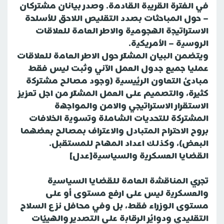
في الفترة القريبة القادمة. وصدر بيانان مشتركان
– حول المباحثات بصدد التقليص اللاحق للأسلحة
الاستراتيجة الهجومية والاطر العامة للعلاقات
الروسية – الأمريكية.
ويتضمن البيان المشترك حول الاطر العامة للعلاقات
عمليا جميع جدول العمل الآني وثبت ليس فقط
مبادئ التعاون الرئيسية (وجود مصالح مشتركة
كثيرة، والتصميم على العمل المشترك من اجل تعزيز
الاستقرار الاستراتيجي والامن والمواجهة
المشتركة للتحديات الشاملة وتسوية الخلافات
بروح الاحترام المتبادل والاعتراف بمصالح بعضهما
البعض)، وكذلك اعداد المهام للمستقبل.
القضايا العسكرية والسياسية[عدل]
تجري المناقشة العامة للقضايا السياسية
والعسكرية ليس على ارفع مستوى أو على
مستوى الوزراء فقط، بل وفي محافل نزع السلاح
التقليدي ودوائر الرقابة على التصدير والهيئات