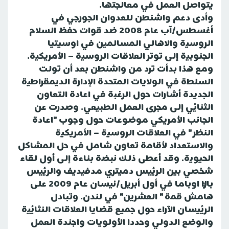
يتواصل العمل في معالجتها.
وأدى دعم واشنطن للعدوان الجورجي في
أغسطس/آب عام 2008 ضد قوات حفظ السلام
الروسية والاهالي المسالمين في اوسيتيا
الجنوبية إلى توتر العلاقات الروسية – الأمريكية.
ومع هذا بدأت ترد من واشنطن بعد أن تولت
السلطة في الولايات المتحدة الإدارة الديمقراطية
الجديدة أشارات حول الرغبة في اعادة التعاون
الثنائي إلى مجرى العمل الطبيعي. وصدرت عن
الجانب الأمريكي موضوعات حول وجوب "اعادة
النظر " في العلاقات الروسية – الأمريكية
والاستعداد لأقامة تعاون شامل في حل المشاكل
الحيوية. وقد أعطى ذلك نبضة بناءة إلى أول لقاء
شخصي بين الرئيس دميتري مدفيديف والرئيس
باراك اوباما في أول أبريل/نيسان عام 2009 على
هامش قمة " العشرين" في لندن. وتبادل
الرئيسان الآراء حول جميع قضايا العلاقات النثائية
والوضع الدولي وحددا الأولويات واجندة العمل