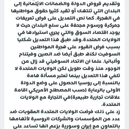
وتقديم قروض الدولة والضمانات الائتمانية إلى
البلدان التي تنتهك أو تقيد كثيرا حقوق مواطنيها
في الهجرة. كما نص التعديل على فرض تعريفات
جمركية ورسوم مجحفة على سلع البلدان حيث لا
يوجد اقتصاد السوق والتي يجري استيرادها في
الولايات المتحدة.وقد طبق هذا التعديل شكليا
بسبب فرض القيود على هجرة المواطنين
السوفيت لكنه طبق أيضا ضد الصين وفيتنام
وألبانيا. علما ان الاتحاد السوفيتي قد زال من
الوجود منذ وقت طويل لكن الولايات المتحدة لا
تلغي هذا التعديل بينما تعتبر مسألة هامة
بالنسبة إلى روسيا الحصول على وضع الدولة
الأولى بالرعاية (حسب المصطلح الأمريكي اقامة
علاقات تجارية طبيعية)في التجارة مع الولايات
المتحدة.
زد على ذلك فرضت الولايات المتحدة العقوبات ضد
عدد من المؤسسات والشركات الروسية لأتهامها
بالتعاون مع إيران وسورية بزعم انها تساعد على