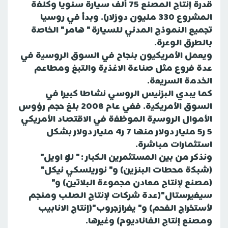
قدرة إنتاج المصنع 75 ألف سيارة سنويا وكلفة
المشروع 330 مليون دوزلار). وبدأ في روسيا
تجميع النموذج المدني للسيارة " هامر " الخاصة
بالطرق الوعرة.
ويعمل الأمريكيون بنجاح في السوق الروسية في
عدة فروع مثل صناعة الاغذية والتبغ ومطاعم
الخدمة السريعة.
كما يبدي البزنيس الروسي نشاطا كبيرا في
السوق الأمريكية. ففي عام 2008 بلغ حجم رؤوس
الأموال الروسية الموظفة في الاقتصاد الأمريكي
5 ر5 مليار دولار منها 7 ر4 مليار دولار بشكل
استثمارات مباشرة.
ونذكر من بين المستثمرين الكبار : " لوك اويل"
(شبكة محطات البنزين) و" نوريلسكي نيكل"
(مصنع لإنتاج معادن مجموعة البلاتين) و"
سيفيرستال"(عدة شركات لإنتاج الصلب ومنجم
لأستخراج الفحم) و" يفرازجروب"(إنتاج الانابيب
ومصنع إنتاج الفاناديوم) وغيرها.