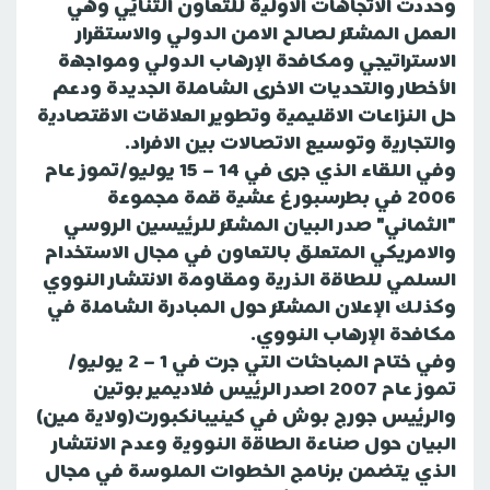
وحددت الاتجاهات الاولية للتعاون الثنائي وهي
العمل المشترك لصالح الامن الدولي والاستقرار
الاستراتيجي ومكافحة الإرهاب الدولي ومواجهة
الأخطار والتحديات الاخرى الشاملة الجديدة ودعم
حل النزاعات الاقليمية وتطوير العلاقات الاقتصادية
والتجارية وتوسيع الاتصالات بين الافراد.
وفي اللقاء الذي جرى في 14 – 15 يوليو/تموز عام
2006 في بطرسبورغ عشية قمة مجموعة
"الثماني" صدر البيان المشترك للرئيسين الروسي
والامريكي المتعلق بالتعاون في مجال الاستخدام
السلمي للطاقة الذرية ومقاومة الانتشار النووي
وكذلك الإعلان المشترك حول المبادرة الشاملة في
مكافحة الإرهاب النووي.
وفي ختام المباحثات التي جرت في 1 – 2 يوليو/
تموز عام 2007 اصدر الرئيس فلاديمير بوتين
والرئيس جورج بوش في كينيبانكبورت(ولاية مين)
البيان حول صناعة الطاقة النووية وعدم الانتشار
الذي يتضمن برنامج الخطوات الملوسة في مجال