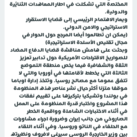
المختصة التي تشكلت في اطار المعاهدات الثنائية
والدولية.
ويعار الاهتمام الرئيسي إلى قضايا الاستقرار
الاستراتيجي والامن الدولي.
(يمكن ان تطالعوا أيضا المرجع حول الحوار في
مجال تقليص الأسلحة الاستراتيجية)
وبحثت على هامش مناقشة قضايا الدفاع المضاد
للصواريخ الاقتراحات الأمريكية حول تدابير تعزيز
الثقة والشفافية فيما يخص منطقة التموضع
الثالثة التي يخطط لأقامتها في أوروبا والتي لا
تتفق عموما مع مصالح روسيا. وتتخذ إدارة اوباما
موقفا متزنا أكثر حيال نشر عناصر هذه المنظومة
في بولندا وتشيكيا بتركيزها على تقييم نفقات
هذا المشروع واختبار قدرة المنظومة على العمل
في أثناء الاختبارات الشاملة وواقعية الخطر
الصاروخي من جانب إيران وضرورة اجراء مشاورات
مع الحلفاء في الناتو وروسيا. وفي أثناء اللقاء
بين وزير الخارجية الروسي سيرغي لافروف ونظيرته