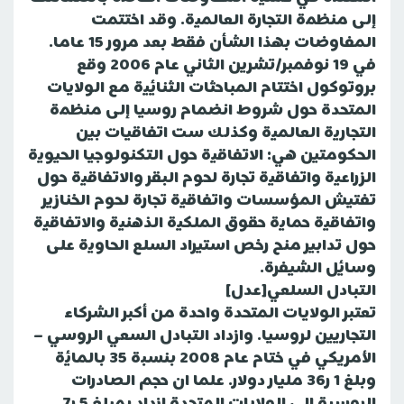
إلى منظمة التجارة العالمية. وقد اختتمت
المفاوضات بهذا الشأن فقط بعد مرور 15 عاما.
في 19 نوفمبر/تشرين الثاني عام 2006 وقع
بروتوكول اختتام المباحثات الثنائية مع الولايات
المتحدة حول شروط انضمام روسيا إلى منظمة
التجارية العالمية وكذلك ست اتفاقيات بين
الحكومتين هي: الاتفاقية حول التكنولوجيا الحيوية
الزراعية واتفاقية تجارة لحوم البقر والاتفاقية حول
تفتيش المؤسسات واتفاقية تجارة لحوم الخنازير
واتفاقية حماية حقوق الملكية الذهنية والاتفاقية
حول تدابير منح رخص استيراد السلع الحاوية على
وسائل الشيفرة.
التبادل السلعي[عدل]
تعتبر الولايات المتحدة واحدة من أكبر الشركاء
التجاريين لروسيا. وازداد التبادل السعي الروسي –
الأمريكي في ختام عام 2008 بنسبة 35 بالمائة
وبلغ 1 ر36 مليار دولار. علما ان حجم الصادرات
الروسية إلى الولايات المتحدة ازداد بمبلغ 5 ر7