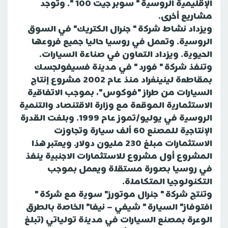
الإقليمية الروسية " سوبر جيت 100 ". وتوجد
مشاريع أخرى.
ويزداد نشاط شركة " جنرال الكتريك" في السوق
الروسية. وتعمل في روسيا حاليا جميع فروعها
الحيوية. ويزداد التعاون في صناعة السيارات.
وتنفذ شركة " فورد " في مدينة فسيفولجسك
بمقاطعة لينينغراد منذ عام 2002 مشروع إنتاج
السيارات من طراز "فوكوس"، بموجب الاتفاقية
الاستثمارية الموقعة مع وزارة الاقتنصاد والتنمية
الروسية في يوليو/تموز عام 1999. وبلغت القدرة
الإنتاجية للمصنع 60 ألف سيارة وتجاوزت
الاستثمارات مبلغ 230 مليون دولار. ويعتبر هذا
المشروع أول مشروع للاستثمارات الاجنبية ينفذ
في روسيا بصورة مستقلة ويعمل بموجب
التكنولوجيا المتكاملة.
وتنتج شركة " جنرال موتورز" سوية مع شركة "
افتوفاز" السيارة " شيفي – نيفا" الخاصة بالطرق
الوعرة بمصنع السيارات في مدينة تولياتي (تبلغ